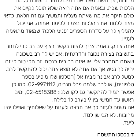
מרובות, אך חשוב מאוד אם רוצים לחזור בתשובה ללמוד
הלכות שבת, ובאמת אם אתה רואה שלא תוכל לקיים את
כולם תיקח את מה שאתה מצליח ותמשיך עם זה הלאה. כדאי
מאוד ללמוד את ההלכות בצמוד ללימוד אמונה, אני יכול
להמליץ לך על סדרת הספרים 'פניני הלכה' שמאוד מתאימה
לעניין.
אתה צודק, באמת צריך להיות בקשר רציף עם רב כדי לחזור
בתשובה בצורה נכונה והדרגתית. אם יש לך רב בשכונה
שאתה מתחבר אליו או איזה רב בית כנסת, זה הכי טוב כי זה
יהיה לך נגיש אך אם אתה לא מוצא אתה יכול להתקשר לרב.
למשל לרב אבינר מבית אל (הטלפון שלו מופיע בספר
טלפונים), או לרב שלמה פרל מנריה, 02-9971112. כמו כן
אפשר תמיד להתקשר גם לקו שלנו: 02-6518388, ימים
ראשון עד חמישי בין 9 בערב ל1 בלילה.
אנו נשמח לעזור לך אם תרצה ולענות על שאלותיך ואפילו יהיו
מרובות. לא הביישן למד.
ליעד.
ד בכסלו התשסה