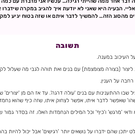
זה דבר אחר ממה שהייתי רגילה… עכשיו אני מדברת עם כמה
יי. הבעיה היא שאני לא יודעת איך להגיב במקרה שידברו א
ם מהסוג הזה… להמשיך לדבר איתם או שזה בטוח יגיע למקו
תשובה
ל העיכוב במענה.
ור (בצורה מצומצמת) עם בנים ואת תוהה לגבי מה שעלול לקר
רחבה על הענין.
 שבו ההתענינות עם בנים 'עולה דרגה'. עד אז הם מן 'יצורים' 
שהו' שאפשר לדבר איתו, אפשר לצחוק איתו, שזה כיף שהוא נחמד 
וא ודאי 'מרגש' ו'כיף' וכל המילים הנחמדות האלו. זה בסדר גמור
יתכן שהם ידברו על נושאים יותר 'רגישים' אבל יכול להיות בה