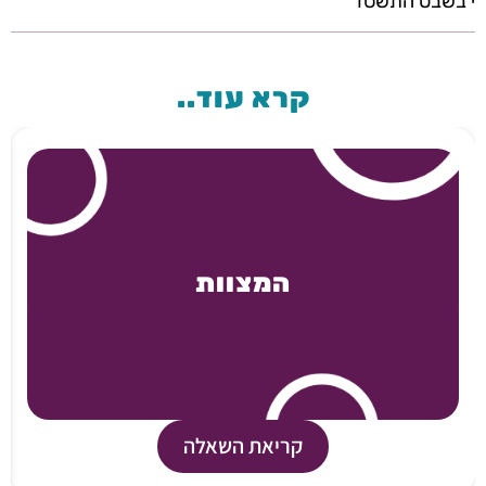
י בשבט התשסד
קרא עוד..
המצוות
קריאת השאלה