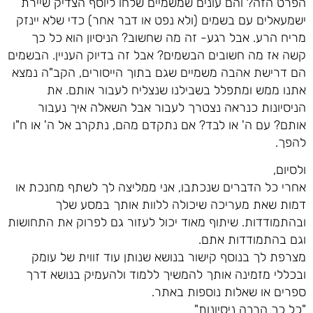
הפרט הזה? והם עונים שמשמיים שלחו ליוסף הצדיק שיירת
ישמעאלים עם בשמים (ולא נפט או דבר אחר) כדי שלא יינזק
מריח הרע. אבל רגע- זה מה שחשוב? הניסיון הוא כל כך
קשה אז מה חשובים הבשמים? אבל זה בדיוק העניין. הבשמים
הם דרישת אהבה משמיים שגם בתוך הייסורים, הקב"ה נמצא
אתנו ממש ומתפלל בשבילנו שנצליח לעבור אותם. את
הניסיונות כנראה נצטרך לעבור אבל השאלה איך נעבור
אותם? עם ה' או לבד? אם נתקדם מהם, נתקרב אל ה' או ח"ו
להפך.
ולסיום,
אחרי כל הדברים שנכתבו, אני ממליצה לך לשתף מחנכת או
דמות שאת מעריכה שיכולה ללוות אותך במסע שלך
ובהתמודדות. שיתוף מאוד יכול לעזור גם לפרוק את התחושות
וגם בהתמודדות אתם.
מצרפת לך בנוסף קישור בנושא שנותן עוד זווית של עומק
ובכללי מזמינה אותך להמשיך ללמוד ולהעמיק בנושא דרך
ספרים או שאלות נוספות באתר.
"כל כך הרבה ניסיונות"