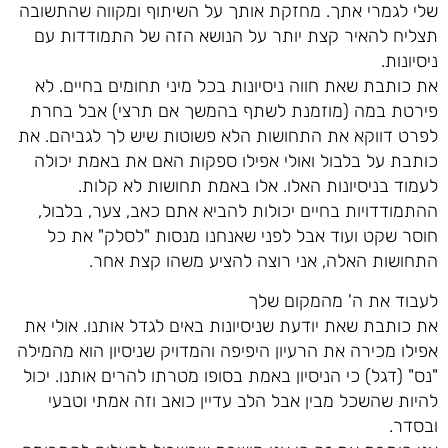
שלי לגמרי אתך. מחזקת אותך על השיתוף ומקווה שהתשובה
תצליח להאיר קצת יותר על הנושא הזה של התמודדות עם
ניסיונות.
את כותבת שאת חווה ניסיונות בכל מיני תחומים בחיים. לא
פירטת במה (מוזמנת לשתף בהמשך אם תרצי) אבל בחרת
לפרט דווקא את התחושות הלא פשוטות שיש לך לגביהם. את
כותבת על בלבול ואולי אפילו ספקות האם את באמת יכולה
לעמוד בניסיונות האלו. אלו באמת תחושות לא קלות.
ההתמודדויות בחיים יכולות להביא אתם כאב, צער, בלבול,
חוסר שקט ועוד אבל לפני שאנחנו מנסות "לסלק" את כל
התחושות האלה, אני רוצה להציע משהו קצת אחר.
לעבוד את ה' מהמקום שלך
את כותבת שאת יודעת שניסיונות באים לגדל אותנו. אולי את
אפילו מכירה את הרעיון היפיפה והמדויק שניסיון הוא מהמילה
"נס" (דגל) כי הניסיון באמת בסופו מטרתו להרים אותנו. יכול
להיות שהשכל מבין אבל הלב עדיין כואב וזה אמתי וטבעי
ובסדר.