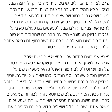
שגם לצדיקים הגדולים יש ניסיונות. מה בדיוק ה' רוצה ממנו
בניסיון? לא תמיד התשובה נמצאת באותו הרגע. יותר מזה,
חשוב שלא נהיה בסוג של עצבנות דתית למצוא מיד את
"הסיבה" לאותו ניסיון כי לפעמים לוקח חודשים ושנים כדי
להבין איך צמחנו וגדלנו ממנו (לפעמים גם לעולם לא נדע).
אבל זו בדיוק האמונה- הידיעה הברורה שהקב"ה הוא טוב
ומתוך כך רצונו הוא להיטיב לנו גם כשמבחוץ זה נראה אחרת.
שלמסע הניסיונות הזה יהיה סוף טוב.
"אבא אני רוצה לחזור אלי… למצוא אותך שם איתי"
אני רוצה לשתף אותך בדבר אחרון שקראתי לא מזמן בספר
של חני וינרוט ("עולם הפוך ראיתי"). היא מספרת שם על
הניסיון הגדול שעבר יוסף הצדיק. כמו שאת אולי יודעת, יוסף
הצדיק עבר הרבה ניסיונות בחייו. הוא נרדף על ידי אחיו, נזרק
לבור, נלקח לבית פוטיפר לעבד ולאחר שעבר שם ניסיונות,
נלקח לבית הסוהר. בשלב שבו יוסף נזרק לבור והישמעאלים
לקחו אותו משם, התורה מספרת שאותה שיירת ישמעאלים
נשאה אתה בשמים. חז"ל שואלים מדוע התורה מזכירה את