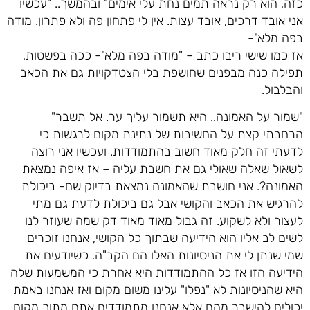
כזה, הוא רק נראה תמים נחת עלי אימים" ובהמשך.. "עכשיו
אני אובד דרכים, אובד עצות. אין לי פתחון פה ולא פתרון. מודה
בפה מלא"-
אז כמו שישי ריבו כתב – "מודה בפה מלא"- ככה בפשטות,
תפילה כנה מבפנים שחושפת בלי הצטדקויות גם את הכאב
והבלבול.
"שמור על האמונה.. היא תשמור עליך ער. אל תשבר"
הרחבתי קצת על החשיבות של נתינת מקום לרגשות כי
לדעתי זה חלק מאוד חשוב בהתמודדות. ועכשיו אני רוצה
לשאול שאלה שאולי גם את חשבת עליה – אז איפה נמצאת
האמונה?. אני חושבת שהאמונה נמצאת בדיוק שם- ביכולת
להרגיש את הכאב והקושי אבל גם ביכולת לדעת גם מתי
לעצור ולא לשקוע. זה גבול מאוד מאוד דק שמה שעוזר לנו
לשים לב אליו הוא הידיעה שבתוך כל הקושי, אנחנו זוכרים
שמי שנתן לי את הניסיונות האלו הם הקב"ה. כשיודעים את
הידיעה הזו אז כל ההתמודדות היא אחרת כי המשמעות שלה
היא שהניסיונות לא "נפלו" עלינו משום מקום ואז אנחנו באמת
יכולים להישבר מהם אלא אנחנו מתמודדים אתם מתוך מקום