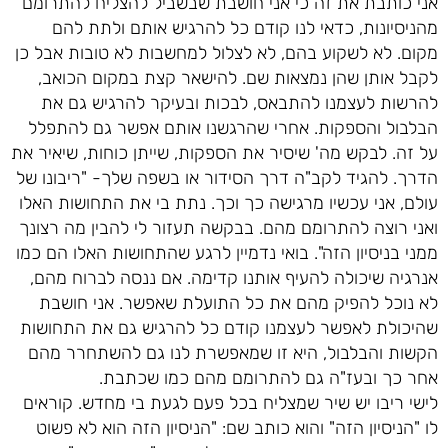
אני כותבת את זה כי אני חושבת שבשביל להצליח להתרומם
מהניסיונות, כדאי לנו קודם כל להרגיש אותם ולתת להם
מקום. לא לשקוע בהם, לא לצלול למחשבות לא טובות אבל כן
לקבל אותן שהן נמצאות שם. להישאר קצת במקום הכואב,
להרשות לעצמנו להתבאס, לבכות ובעיקר להרגיש גם את
הבלבול והספקות. אחרי שהרגשנו אותם אפשר גם להתפלל
על זה. לבקש מה' שיסיר את הספקות, שייתן כוחות, שיאיר את
הדרך. להגיד לקב"ה דרך הסידור או בשפה שלך- "ריבונו של
עולם, אני עכשיו מרגישה כך וכך. נתת בי את התחושות האלו
ואני רוצה להתרומם מהם. בבקשה תעזור לי להבין מה רצונך
ממני בניסיון הזה". בואי נדמיין לרגע שהתחושות האלו הם כמו
אנרגיה שיכולה להעיף אותנו קדימה. אם ננסה לברוח מהם,
לא נוכל להפיק מהם את כל התועלת שאפשר. אני חושבת
שהיכולת לאפשר לעצמנו קודם כל להרגיש גם את התחושות
הקשות והבלבול, היא זו שמאפשרת לנו גם להשתחרר מהם
אחר כך ובעז"ה גם להתרומם מהם כמו שכתבת.
לישי ריבו יש שיר שמצליח בכל פעם לגעת בי מחדש. קוראים
לו "הניסיון הזה" והוא כותב שם: "הניסיון הזה הוא לא פשוט