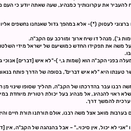
 להעביר את עקרונותיך כמנהיג, שעה שאתה יודע כי העם 
 ברצוני לעסוק (*)- אלא במהפך גדול שאנחנו נחשפים אלי
ות ג'), מנהל דו שיח ארוך ומורכב עם הקב"ה.
ל משה את תפקידו החדש כמושיעם של ישראל מידי השלטון 
ו.
לה בפני הקב"ה הוא (שמות ג,י )-"לא איש [דברים] אנוכי 
שר טענתו היא "לא איש דברים", בסופה של הדרך פותח בנאו
שה רבנו עבר בהדרכתו של הקב"ה, תהליך שסופו שינוי מן 
לא ראוי להנהיג, אל מנהיג בעל יכולת רטורית מיוחדת במ
 ערכית להמשך דרך.
ם בערבות מואב אצל משה רבנו, אולם תורתנו תורת חיים וה
ני לא יכול, אין סיכוי.." – אבל בהנהגה של הקב"ה, אין [דבר