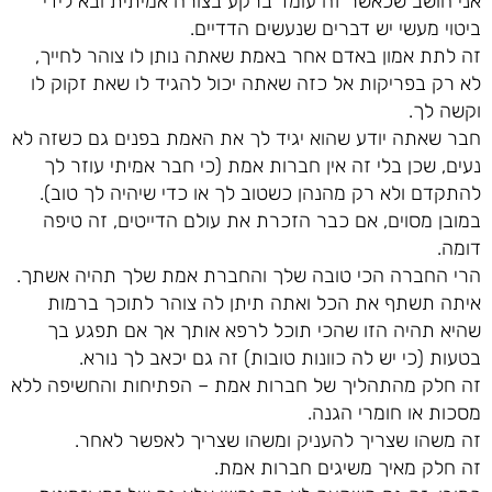
אני חושב שכאשר זה עומד ברקע בצורה אמיתית ובא לידי
ביטוי מעשי יש דברים שנעשים הדדיים.
זה לתת אמון באדם אחר באמת שאתה נותן לו צוהר לחייך,
לא רק בפריקות אל כזה שאתה יכול להגיד לו שאת זקוק לו
וקשה לך.
חבר שאתה יודע שהוא יגיד לך את האמת בפנים גם כשזה לא
נעים, שכן בלי זה אין חברות אמת (כי חבר אמיתי עוזר לך
להתקדם ולא רק מהנהן כשטוב לך או כדי שיהיה לך טוב).
במובן מסוים, אם כבר הזכרת את עולם הדייטים, זה טיפה
דומה.
הרי החברה הכי טובה שלך והחברת אמת שלך תהיה אשתך.
איתה תשתף את הכל ואתה תיתן לה צוהר לתוכך ברמות
שהיא תהיה הזו שהכי תוכל לרפא אותך אך אם תפגע בך
בטעות (כי יש לה כוונות טובות) זה גם יכאב לך נורא.
זה חלק מהתהליך של חברות אמת – הפתיחות והחשיפה ללא
מסכות או חומרי הגנה.
זה משהו שצריך להעניק ומשהו שצריך לאפשר לאחר.
זה חלק מאיך משיגים חברות אמת.