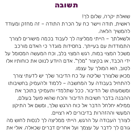
תשובה
שואלת יקרה, שלום לך!
ראשית, תודה ויישר כח על הכרת התודה – זה מחזק ומעודד
להמשיך הלאה.
ולשאלתך – הייתי ממליצה לך לעבוד בכמה מישורים לצורך
התמודדות עם בעייתך. בחסידות מוגדר כי האדם מורכב
משכל המצוי במוח, רגש המצוי בלב, וכח המעשה המסומל על
ידי הכבד, או בקיצור "מלך". אדם היודע לנווט את כוחותיו אלו
לטוב, הוא המולך על עצמו.
מכאן שלצורך שליטה על כח הדיבור שלך יש לדעתי צורך
להתחיל בעבודה על המחשבה – ללמוד ולהעמיק בחשיבותו
ומשמעותו של הדיבור. ככל שתלמדי ותעמיקי בתוכך את
ההבנה בדבר חשיבות הדיבור והכח שהוא פועל בעולם,
ממילא יחלחל הדבר אל כוח הרגש שלך, ומשם אל התיקון
המעשי וההזהרות בדיבורים לא רצויים.
לצורך העבודה על הרגש, הייתי ממליצה לך לנסות לחוש מה
גורם לך לדבר על עצמך ועל אחרים דברים שכאלה. אולי את