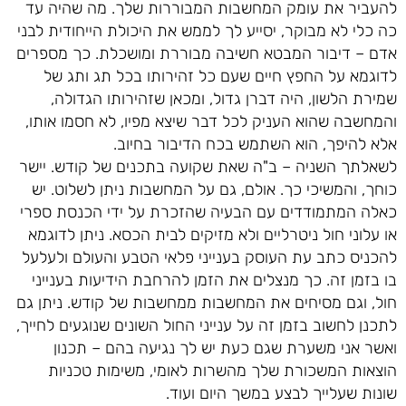
להעביר את עומק המחשבות המבוררות שלך. מה שהיה עד
כה כלי לא מבוקר, יסייע לך לממש את היכולת הייחודית לבני
אדם – דיבור המבטא חשיבה מבוררת ומושכלת. כך מספרים
לדוגמא על החפץ חיים שעם כל זהירותו בכל תג ותג של
שמירת הלשון, היה דברן גדול, ומכאן שזהירותו הגדולה,
והמחשבה שהוא העניק לכל דבר שיצא מפיו, לא חסמו אותו,
אלא להיפך, הוא השתמש בכח הדיבור בחיוב.
לשאלתך השניה – ב"ה שאת שקועה בתכנים של קודש. יישר
כוחך, והמשיכי כך. אולם, גם על המחשבות ניתן לשלוט. יש
כאלה המתמודדים עם הבעיה שהזכרת על ידי הכנסת ספרי
או עלוני חול ניטרליים ולא מזיקים לבית הכסא. ניתן לדוגמא
להכניס כתב עת העוסק בענייני פלאי הטבע והעולם ולעלעל
בו בזמן זה. כך מנצלים את הזמן להרחבת הידיעות בענייני
חול, וגם מסיחים את המחשבות ממחשבות של קודש. ניתן גם
לתכנן לחשוב בזמן זה על ענייני החול השונים שנוגעים לחייך,
ואשר אני משערת שגם כעת יש לך נגיעה בהם – תכנון
הוצאות המשכורת שלך מהשרות לאומי, משימות טכניות
שונות שעלייך לבצע במשך היום ועוד.