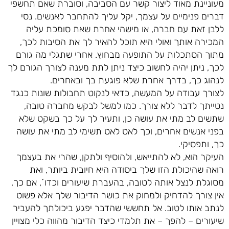
מעוניינת מאוד ליצור קשר עם הסביבה, וסוברת שאם תחשפי
דברים פנימיים על עצמך, יקל עליך להתחבר לאנשים. נסי
ללבן זאת עם חברה, או מישהי אחרת שאת סומכת עליה
המכירה אותך ואולי היא תוכל להאיר לך את הסיבות לכך,
מתוך הסתכלות על התופעה מבחוץ. אחרי שתגלי מה גורם
לכך, ניתן יהיה לחשוב כיצד ניתן לתת מענה לצורך הגורם לך
לנהוג כך, בדרך אחרת שלא פוגעת בך ובאחרים.
לצורך עבודה על המעשה, כדאי לנקוט תחבולות שונות כנגד
נטייתך לדבר ללא צורך. כמו למשל לבקש מחברה טובה,
שתשים לב מתי את עושה כן, ותעיר לך על כך בשקט שלא
בפני אנשים אחרים, וכך לאט לאט תשימי לב מתי את עושה
כך, ותפסיקי.
העיקר הוא, לא להתייאש, ולהוסיף ולתקן, שהרי את בעצמך
רואה שהיכולת הזו שלך ביסודה היא חיובית ביותר, ואת
מסוגלת לנצל אותה לטובה, בהעברת שיעורים וכדו´, אם כך,
אין צורך להדחיק ולמחוק את כושר הדיבור שלך אלא פשוט
לנתב אותו לטוב. אל תחששי שהדבר יפגע ביכולתך להעביר
שיעורים – להפך – את תלמדי כיצד הדיבור מהווה כלי מצויין