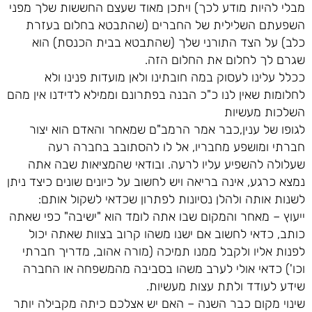
מבלי להיות מודע לכך) ויתכן מאוד שעצם החששות שלך מפני
השפעתם השלילית של החברים (שהתבטא בחלום בעזרת
כלב) על הצד התורני שלך (שהתבטא בבית הכנסת) הוא
שגרם לך לחלום את החלום הזה.
ככלל עלינו לעסוק במה חובתינו ולאן מועדות פנינו ולא
לחלומות שאין לנו כ"כ הבנה בפתרונם וממילא לדידנו אין מהם
השלכות מעשיות
לגופו של ענין,כבר אמר הרמב"ם שמאחר והאדם הוא יצור
חברתי ומושפע מחבריו, אל לו להסתובב בחברה רעה
שעלולה להשפיע עליו לרעה. ובודאי שהמציאות שבה אתה
נמצא כרגע, אינה בריאה ויש לחשוב על כיונים שונים כיצד ניתן
לשנות אותה ולהלן נסיונות לפתרון שכדאי לשקול אותם:
ייעוץ – מאחר והמקום שבו אתה לומד הוא "ישיבה" כפי שאתה
כותב, כדאי לחשוב אם ישנו משהו קרוב בצוות שאתה יכול
לפנות אליו ולקבל ממנו תמיכה (מורה אהוב, מדריך חברתי
וכו') כדאי אולי לערב משהו בסביבה מהמשפחה או החברה
שידע לעודד ולתת עצות מעשיות.
שינוי מקום כבר השנה – האם יש אצלכם כיתה מקבילה יותר