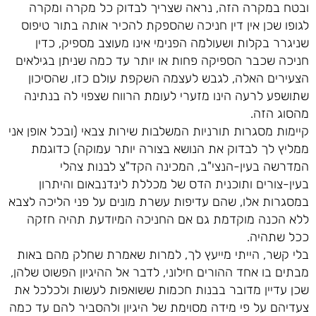
ובטח במקרה הזה, נראה שצריך לבדוק כל מקרה ומקרה
לגופו שכן אין דין חניכה שהספקת להכיר אותה בתור טיפוס
שניגרר בקלות ושעולמה הפנימי אינו מעוצב מספיק, כדין
חניכה שכבר הספיקה פחות או יותר עד כמה שניתן בגילאים
הצעירים האלה, לגבש לעצמה השקפת עולם כזו, שהסיכון
שתושפע לרעה הינו מזערי לעומת הרווח שצפוי לה בנתינה
מהסוג הזה.
קיימות מסגרות תורניות המשלבות שירות צבאי (ובכל אופן אני
ממליץ לך לבדוק את הנושא בצורה יותר עמוקה) כדוגמת
המדרשה בעין-הנצי"ב, המכינה הקד"צ לבנות צהלי
בעין-צורים ותוכנית הדס של מכללת לינדנבאום והיתרון
במסגרות אלו, שהם עדיפות עשרת מונים על פני הליכה לצבא
ללא הכנה מוקדמת גם אם החניכה המיודעת תהיה חזקה
ככל שתהיה.
בלי קשר, הייתי מייעץ לך, למרות שאמרת שחלק מהם באות
מבתים בו אחד ההורים חילוני, לדבר אל ההיגיון הפשוט שלהן,
שכן עדיין מדובר בבנות חכמות ששואפות לעשות ולכלכל את
צעדיהם על פי מידה מסוימת של היגיון ולהסביר להם עד כמה