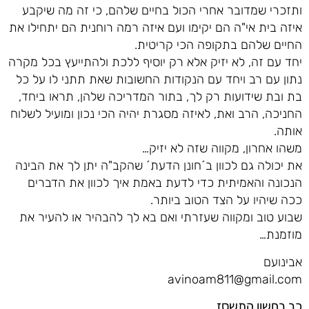
ותזכרי שמדובר אחרי הכול בחיים שלהם, כי זה מה שיקבע
איזה בית אי"ה הם יקימו ועם איזה רמה רוחנית הם יתחילו את
החיים שלהם בתקופה הכי קריטית.
יחד עם זה, לא יזיק אלא רק יוסיף ללכת ולהתייעץ בכל מקרה
נתון עם רב ויחד עם הנקודות החשובות שאת תתני לו על כל
בת ובת שידועות רק לך, בתור המדריכה שלהן, תראו ביחד,
החניכה, הרב ואת, לאיזה מסגרת יהיה הכי נכון ומועיל לשלוח
אותה.
משהו אחרון, מקווה שזה לא יזיק…
את יכולה גם לכוון ב´חונן הדעת´ שהקב"ה יתן לך את הבינה
הנכונה והאמיתית כדי לדעת באמת איך לכוון את הדברים
ככה שיהיו על הצד הטוב ביותר.
שבוע טוב ומקווה שעזרתי ואם בא לך להבהיר או להעיר את
מוזמנת…
אבינועם
avinoam811@gmail.com
כב בחשון התשסז