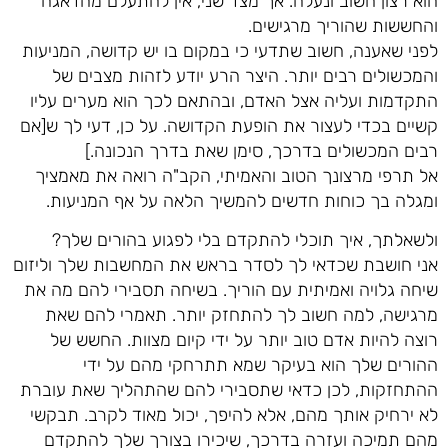
הוא רצון חשוב ונעלה. אך מצד שני, אין להתעלם מהדאגה
והחששות שהוריך מרגישים.
לפני שאענה, חשוב שתדעי כי במקום בו יש קדושה, המניעות
והמכשולים רבים יותר. היצר הרע יודע לזהות מצבים של
התקדמות ועליה אצל האדם, ובהתאם לכך הוא מערים עליו
קשיים בכדי לעצור את הופעת הקדושה. על כן, דעי לך ש[אם
רבים המכשולים בדרכך, סימן שאת בדרך הנכונה.]
אל תרפי מרצונך הטוב והאמיתי, הקב"ה רואה את מאמציך
ומגלה בך כוחות חדשים להמשיך הלאה על אף המניעות.
ולשאלתך, איך תוכלי להתקדם בלי לפגוע בהורים שלך?
אני חושבת שכדאי לך לסדר בראש את המחשבות שלך וליזום
שיחה גלויה ואמיתית עם הוריך. בשיחה תסבירי להם מה את
מרגישה, למה חשוב לך להתחזק יותר. תאמרי להם שאת
רוצה להיות אדם טוב יותר על ידי קיום מצוות. החשש של
ההורים שלך הוא בעיקר שמא תתרחקי מהם על ידי
ההתחזקות, לכן כדאי שתסבירי להם שהתהליך שאת עוברת
לא ירחיק אותך מהם, אלא להיפך, יכול מאוד לקרב. תבקשי
מהם תמיכה ועזרה בדרכך, שיכירו בצורך שלך להתקדם