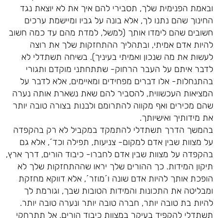
ובאמת הפנימית שלך, תסבירי להם איך את לא יוצאת נגד
החינוך שהם נתנו לך, אלא בונה על גביו ומיישמת ערכים
חשובים שהם לימדו אותך (למשל, למדת מהם עד כמה חשוב
להיות אדם אמיתי, ובתהליך ההתחזקות שלך את רוצה
לעשות את מה שנכון ואמיתי בעיניך). בשיחה תשתדלי לא
לדבר איתם על העבר הרחוק- שתתחתני מוקדם ותגורי
בהתנחלות- אלו דברים מפחידים ומאיימים, אלא לדבר על
המציאות העכשווית, להסביר להם שאת נשארת אותה נערה
שהם מכירים ואף מקווה להתרומם ולבנות בצורה טובה יותר
את מידותיך ואישיותך.
בהמשך הדרך תשתדלי להתמקד במקביל לא רק בהקפדה
על מצוות שבין אדם למקום- צניעות, תפילה וכד´, אלא גם
בהקפדה על מצוות שבין אדם לחברו- כיבוד הורים, דרך ארץ,
תיקון המידות. כך ההורים שלך יראו שההתחזקות שלך לא
הופכת אותך להיות אדם שונה ו´מוזר´, אלא דווקא מחזקת
ומבליטה את התכונות והמידות הטובות שבך, וגורמת לך
להיות בת טובה יותר, חברה טובה יותר ונערה טובה יותר.
תשתדלי להקפיד בעיקר במצוות כיבוד הורים, אל תתרחקי