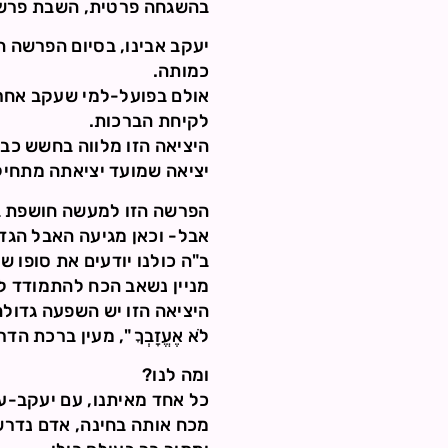
בהשגחה פרטית, השבת פרשת "
יעקב אבינו, בסיום הפרשה ה
כמותה.
אולם בפועל-למי שעקב אחר 
לקיחת הברכות.
היציאה הזו מלווה בחשש כבד מצ
יציאה שמועד יציאתה מתחיל, 
הפרשה הזו למעשה חושפת בפ
אבל- וכאן מגיעה האבל הגד
ב"ה כולנו יודעים את סופו 
מניין נשאב הכח להתמודד לא
היציאה הזו יש השפעה גדולה: עם יצי
לֹא אֶעֱזָבְךָ ", מעין ברכת 
ומה לנו?
כל אחד מאיתנו, עם יעקב-עם
מכח אותה בחינה, אדם נדרש