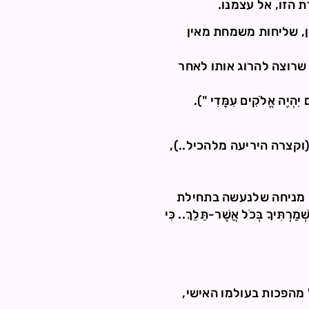
 הזו, אל עצמנו.
ן, שליחות משמחת מאין
שרוצה להרוג אותו לאחר
 אֱלֹקִים עִמָּדִי ").
קצרה היריעה מלהכיל..),
ני מניחה שלנעשה בתחילת
יךָ בְּכֹל אֲשֶׁר-תֵּלֵךְ.. כִּי
מהפכות בעולמו האישי,