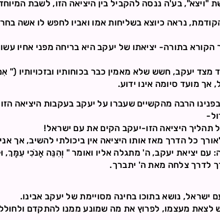
ויצא", בע'ה ננסה להקביל בין היציאה הזו, לשבת המיוחדת
קודמת, נראה כיוצא בשליחות אמו ואביו לחפש לו אשה בחר
הקורא בתורה- יציאתו של יעקב היא בריחה מפני אחיו עשו 
ד יעקב, חשש שלא מאמין כבר בכוחותיו ובזכויותיו (" אִם יִהְיֶה
אך מועד סיומה אינו ידוע.
נינו הרבה מהקשיים שעברו על יעקב בעקבות היציאה הזו(ו
ול-
של תהליך היציאה הזו-יעקב הקים את עם ישראל!
ורך כל הדרך מאז אותו היציאה אין ביכולתי להשיב, אך א
את יעקב, ה' מתגלה אליו ואומר " וְהִנֵּה אָנֹכִי עִמָּךְ, וּשְׁמַרְתִּ
הדרך לדרך צלחה מאת ה' יתברך.
 ישראל, נושא בתוכו בחינה מסויימת של יעקב אבינו.
 לצאת מעצמו, לפרוץ את מה שמונע ממנו להתקדם ולחולל 