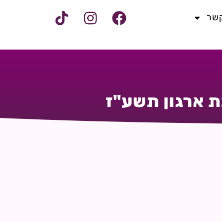
קשר
ת ארגון תשע"ז