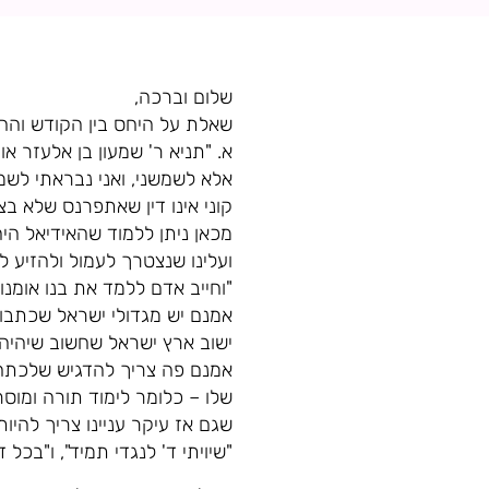
שלום וברכה,
שאלת על היחס בין הקודש והחו
א. "תניא ר' שמעון בן אלעזר א
אלא לשמשני, ואני נבראתי לש
קוני אינו דין שאתפרנס שלא בצ
מכאן ניתן ללמוד שהאידיאל ה
ועלינו שנצטרך לעמול ולהזיע ל
"וחייב אדם ללמד את בנו אומנות
אמנם יש מגדולי ישראל שכתבו 
ישוב ארץ ישראל שחשוב שיהיה 
אמנם פה צריך להדגיש שלכתחיל
שלו – כלומר לימוד תורה ומוסר
שגם אז עיקר עניינו צריך להיות
"שיויתי ד' לנגדי תמיד", ו"בכל 