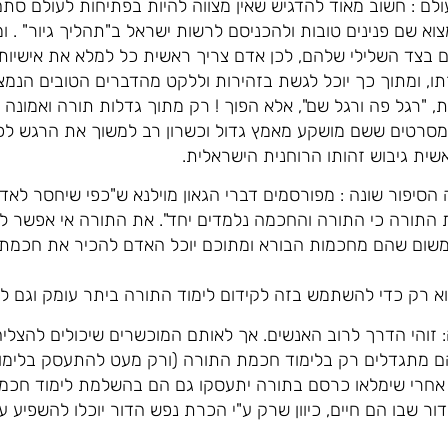
עולם : חשוב מאוד להדגיש שאין מצווה להיות בפתיחות לעולם ס
א שם פנינים טובות ולהכניסם לרשות ישראל ב"תהליך גיור" . ומ
ם בצד השלילי שלהם, לכן אדם צריך ראשית כל למלא את אישיות
ו, ומתוך כך יוכל לגשת בזהירות וללקט מהדברים הטובים הנמצ
ת, "רגל פה ורגל שם", אלא הפוך ! רק מתוך גדלות תורה ואמונה
מסרטים ששם מושקע מאמץ גדול וכשרון רב למשוך את הרגש לכיו
ית גיבוש זהותו הרוחנית הישראלית.
ה הסיפור שונה : מפורסמים דברי הגאון מוילנא ש"כפי שיחסר לא
התורה כי התורה והחכמה נלמדים יחד". את התורה אי אפשר להב
ת משום שהם מחכמות הבורא ומתוכם יוכל האדם להכיר את חכמת
א רק כדי להשתמש בזה לקידום לימוד התורה ביתר עומק וגם ל
: זוהי הדרך לרוב האנשים. אך לאותם המוכשרים שיכולים להצלי
 מתגדלים רק בלימוד חכמת התורה (ורק מעט להתעסק בלימודי
 אחרי שימלאו כרסם בתורה יתעסקו גם הם בהשלמת לימוד חכמו
 שבו הם חיים, כיוון שרק ע"י הכרת נפש הדור יוכלו להשפיע 