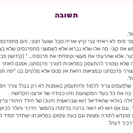
תשובה
ל.
ומר מימי לא ראיתי צבי קייץ ואריה סבל ושועל חנוני, והם מתפרנ
מש את קוני. מה אלו שלא נבראו אלא לשמשני מתפרנסים שלא בצ
ער, אלא שהרעתי את מעשי וקיפחתי את פרנסתי… " (קידושין פב:)
יה שלא נצטרך להתעסק במלאכות לצורך פרנסתנו. אמנם לאחר ח
צורך פרנסתנו ובמציאות הזאת אין מנוס אלא מלקיים בנו "יפה ת
".
שלפעמים צריך ללמוד ולהתעסק באומנות לא רק בגלל צורך הפר
בה את כל בעלי המקצועות וזהו כבודה של ארצנו הקדושה .
ה בוודאי שהאידיאל הוא שבראשית חינוכו של הילד היהודי צריך
, וגם אם הוא לא רואה ברכה בלימודו בהמשך הדרך והולך לכיוון 
 מוקדש לתורה ומצוות וגם בעת עיסוקו במלאכתו ישתדל תמיד לכוון
דרכיך דעהו".