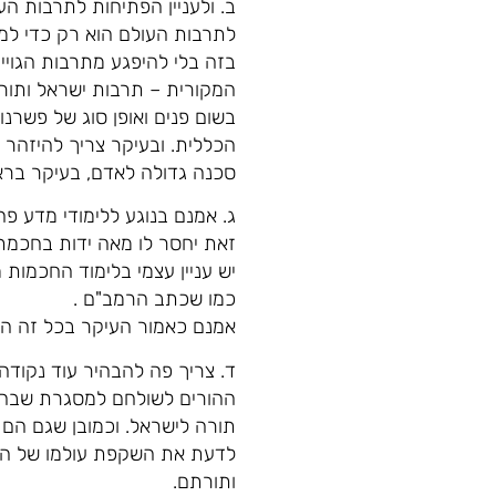
ב. ולעניין הפתיחות לתרבות ה
לתרבות העולם הוא רק כדי למצו
בזה בלי להיפגע מתרבות הגויי
המקורית – תרבות ישראל ותורת
בשום פנים ואופן סוג של פשרנו
הכללית. ובעיקר צריך להיזהר 
סכנה גדולה לאדם, בעיקר בראש
ג. אמנם בנוגע ללימודי מדע פ
זאת יחסר לו מאה ידות בחכמת 
יש עניין עצמי בלימוד החכמו
כמו שכתב הרמב"ם .
אמנם כאמור העיקר בכל זה הו
ד. צריך פה להבהיר עוד נקודה
ההורים לשולחם למסגרת שבהם
תורה לישראל. וכמובן שגם הם
לדעת את השקפת עולמו של הדור
ותורתם.