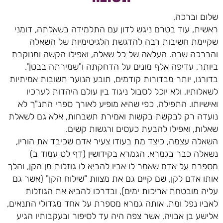
שלום וברכה,
ראשית, עוד בטרם ניגש לדון עם התלמידה בשאלתה, דומני
שקיימת חשיבות רבה להדגשת הלגיטימיות של השאלה
והברכה שבה. העלאה של כל שאלה, ואפילו הקשה ומנוקבת
ביותר, עדיפה אלף מונים על הדחקתה ו"שמירתה בבטן".
בדורנו, יותר מבדורות קודמים, תובע הנוער תשובות אמיתיות
לשאלותיו, ולא יוכל לסבול ניגוד בין עולם היהדות לערכיו
ואישיותו. התפילה, כפי שהיא מופיע לאורך ספרי התנ"ך לא
נועדה רק לבקשת בקשות ואמירת תשבחות, אלא גם לשאלת
שאלות, ואפילו להבעת כעסים ורגשות קשים.
השאלה עצמה, כיצד מת בעודו צעיר אדם שכיבד את הוריו,
נשאלה כבר בגמרא. הגמרא בקידושין (דף לט עמוד ב)
מספרת על אדם שאמר לו אביו להביא לו גוזלות מן הקן, והלך
אותו אדם לקן, שם קיים גם את מצוות "שילוח הקן" (אשר גם
עליה מובטחת אריכות ימים), ובדרכו להביא את הגוזלות
לאביו נפל ומת. אותה גמרא מספרת על אחד מגדולי התנאים,
אלישע בן אבויה, אשר צפה היה עד לסיפור ובעקבותיו הגיע