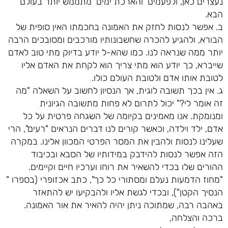
נעצרים כאן, ולפעמים 'והארכת ימים' מתממש יותר בעולם
הבא.
ב. אפשר לנסות לחזק את האמונה בחכמתו האין סופית של
הבורא, ולהגיע להכרה שחשבונותיו מורכבים ומסובכים הרבה
יותר ממה שנראה לנו. כמו שהא-ל יודע בדיוק מתי טוב לאדם
שייברא, כך יודע הוא מתי צריך הוא לקחת את האדם אליו
לטובת אותו אדם ולטובת העולם כולו.
ג. אין בכך תשובה לוגית, אך הנסיון לחשוב על השאלה "מה
זה אומר לי?" יכול לתרום לא פחות מתשובה הגיונית
ומנומקת. אנו מאמינים בקיומה של השגחה פרטית על כל
אדם, ילד וילדה, וכאשר קורים לנו דברים הנראים "רעים", הרי
שעלינו לנסות ולהבין את המסר הפרטי המכוון אלינו. במקרה
הזה אפשר לנסות להידבק במידותיו של הסבא ובכיבוד
ההורים שלו בכדי להשאיר את רוחו וערכיו חיים וקיימים.
"מחוז הדמעות נעלם ומסתורי כל כך", כתב אכזופרי (בספרו "
הנסיך הקטן"), ובכדי לגשת אליו ולהבקיעו יש להתאזר
באהבה רבה, שמתוכה ניתן יהיה להאיר את אור האמונה.
ברכה והצלחה,