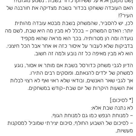
[שם מקום] אלא על ששיחקו כדור בשבת". נשמע מוגזם?!
האם העובדה ששחקו בכדור בשבת מצדיקה את חורבנה של
העיר?!
לכן, יש להסביר, שהמשחק בשבת מבטא עובדה מהותית
יותר: האדם המשחק – בכלל לא מבין מה היא שבת, לשם מה
נועדה ומה הן מטרותיה. בכך הוא מראה שהוא מקפיד
בדביקות שלא לעבור על איסור כזה או אחר אבל הכל חיצוני.
הוא לא מבין מאיפה כל זה נובע ולמה זה חשוב.
הדיון לגבי משחק כדורסל בשבת אם מותר או אסור, נוגע
למשחק של ילדים להנאתם. ופוסקים רבים התירו.
אך לגבי שאר האנשים, ובודאי שלא ראוי ואף לא רצוי לבלות
את השעות היקרות של יום שבת-קודש במשחקים.
[* לסיכום:]
לא נתנה שבת אלא:
– למנוחת הנפש כמו גם למנוחת הגוף.
– לסיכום של השבוע החולף, סיכום יצירתי שמוביל למסקנות
מעשיות,