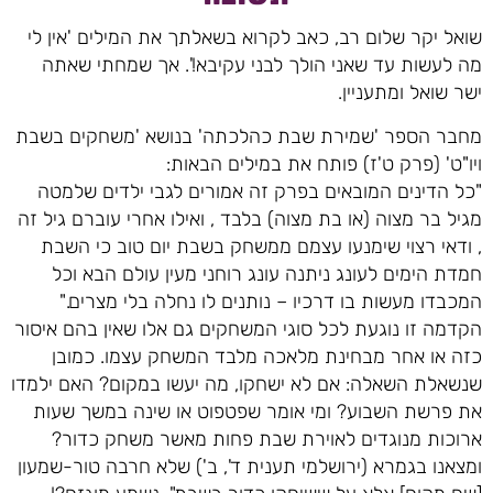
שואל יקר שלום רב, כאב לקרוא בשאלתך את המילים 'אין לי
מה לעשות עד שאני הולך לבני עקיבא!'. אך שמחתי שאתה
ישר שואל ומתעניין.
מחבר הספר 'שמירת שבת כהלכתה' בנושא 'משחקים בשבת
ויו"ט' (פרק ט'ז) פותח את במילים הבאות:
"כל הדינים המובאים בפרק זה אמורים לגבי ילדים שלמטה
מגיל בר מצוה (או בת מצוה) בלבד , ואילו אחרי עוברם גיל זה
, ודאי רצוי שימנעו עצמם ממשחק בשבת יום טוב כי השבת
חמדת הימים לעונג ניתנה עונג רוחני מעין עולם הבא וכל
המכבדו מעשות בו דרכיו – נותנים לו נחלה בלי מצרים."
הקדמה זו נוגעת לכל סוגי המשחקים גם אלו שאין בהם איסור
כזה או אחר מבחינת מלאכה מלבד המשחק עצמו. כמובן
שנשאלת השאלה: אם לא ישחקו, מה יעשו במקום? האם ילמדו
את פרשת השבוע? ומי אומר שפטפוט או שינה במשך שעות
ארוכות מנוגדים לאוירת שבת פחות מאשר משחק כדור?
ומצאנו בגמרא (ירושלמי תענית ד', ב') שלא חרבה טור-שמעון