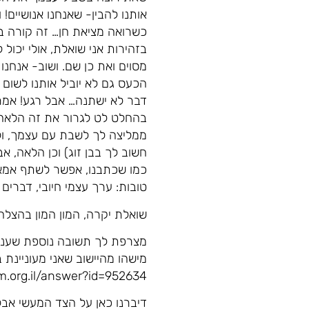
אותנו להבין- שאנחנו אנושיים! 
כשרואה מציאת חן… זה קורה בגיל 12, קורה בגיל 18 וגם בהמשך
בזהירות אני שואלת, אולי יכו
מסוים ואת כן שם. ושוב- אנחנו 
הכעס גם לא יוביל אותנו לשום 
דבר לא ישתנה… אבל רגע! אמר
בהחלט לט לגרור את זה הלאה
ממליצה לך לשבת עם עצמך, ו
חשוב לך בבן זוג) וכן הלאה,
כמו שכתבנו, אפשר לשתף אמא, 
טובות: ערך עצמי חיובי, דברי
שואלת יקרה, המון המון בהצלחה
מצרפת לך תשובה נוספת שעני
מישהו מהיישוב שאני מעוניינת
m.org.il/answer?id=952634
דיברנו כאן על הצד המעשי אבל