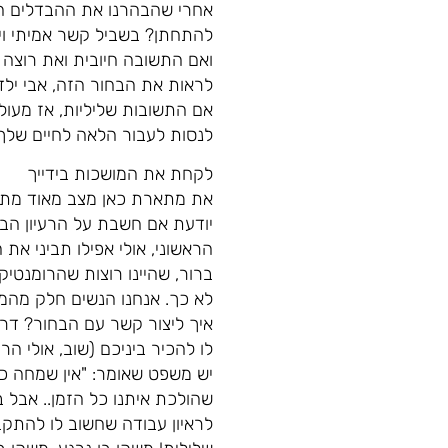
אחרי שהבהרנו את ההבדלים הל
להתחתן? בשביל קשר אמיתי וי
ואם התשובה חיובית ואת רוצה 
לראות את הבחור הזה, אבי ילד
אם התשובות שליליות, אז מעול
לנסות לעבור הלאה לחיים שלך
לקחת את המושכות בידייך
את מתארת כאן מצב מאוד מתמשך
יודעת אם חשבת על הרעיון הבא
הראשוני, אולי אפילו תביני את ה
ברור, שהיינו רוצות שהרומנטיק
לא כך. אנחנו הנשים חלק מהמצי
איך ליצור קשר עם הבחור? דרך 
לו להכיר ביניכם (שוב, אולי הר
יש משפט שאומר: "אין שמחה כ
שהולכת איתנו כל הזמן.. אבל 
לראיון עבודה שחשוב לו להתקב