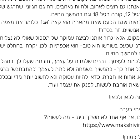
ואנחנו גם רוצים לאהוב, ולהיות נאהבים. וזה גם הגיוני, שהרגש 
 החיים.
ל להיות שגם הכעס שאת מתארת הוא קצת 'אגו', כלומר את מצפה
אנושיים, זה בסדר!
מקום, אלא יגרור אותנו לביצה עמוקה של תסכול שאולי לא נצליח
נו שכעס בשורשו הוא טוב- הוא אכפתיות. לכן, יקרה, בהחלט י
 להמשך החיים.
לכתוב לעצמך: דברים שלמדת על עצמך, תובנות שעלו לך במהל
 אבל אחר כך- להמשיך בשמחה ולא לתת לעצמך 'להתבחבש' ברגש
אחות או חברה, כדאי להיות עסוקה ולא לחשוב יותר מדי ובכלל
ם שאת אוהבת לעשות, לפנק את עצמך ועוד.
 לכאן ולכאן!
תי בעבר:
 בו, אך אף אחד לא משדך ביננו- מה לעשות?
https://www.makshivi
 כמובן!