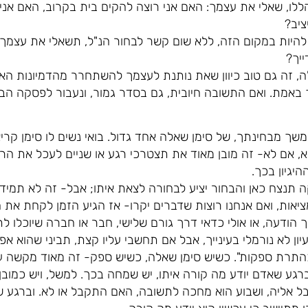
לו, שאלי את עצמך: האם אני רוצה להקים בית בקרוב, האם אנ
ציב?
להיות במקום הזה, ללא שום קשר לבחור הנ"ל, תשאלי את עצמך 
ייך?
ה, זה גם טוב כיוון שאת נותנת לעצמך להשתחרר מהדמיונות האל
 באמת. ואם התשובה חיובית, גם בסדר גמור, ונעבור לפסקה הב
 מבחינתך, של סימן שאלה אחד גדול. בואי נשים לו סימן קריא
, אם לא- זה מובן מאוד את תצטרכי רגע או שניים לעכל את הרע
היגיון בכך.
ה תנצח כאן והבחור יציע לבחורה לצאת איתו; אבל- זה לא תמיד, א
אות, ואם אנחנו רוצות שדברים יקרו- אז הגיע הזמן לקחת את המ
הודעה, או אולי כדאי דרך גורם שלישי, חבר או חברה שיוכלו לת
עיון לא נורמלי בעינייך, אבל אם תחשבי עליו קצת, תביני שהוא אפי
התרת ספקות". כשיש סימן שאלה, כשיש ספק- זה מאוד מקשה עלי
ברגע שאדם יודע מה קורה איתו, יש שמחה בכך. למשל, ויש כמובן
ל אליה, ושבוע הוא מחכה לתשובה, האם התקבל או לא. וברגע ש