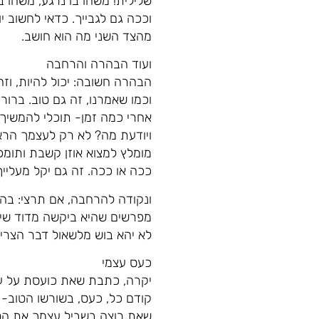
שלילית! משהו בו נרגע, משהו בו
וככה גם לגבייך. כדאי לחשוב י
מהצד השני מה הוא חושב.
ועוד הבהרה והרחבה
הבהרה חשובה: יכול להיות, וזה
וכמו שאמרנו, זה גם טוב. ברו
אחרי כמה זמן- תוכלי להמשיך
ויודעת מה? לא רק לעצמך הרא
מומלץ למצוא אוזן קשבת ותומכ
ככה או ככה. זה גם יקל מעליי
ונקודה להרחבה, אם תרצי: בה
מפרשים שהיא ביקשה מדוד שייש
לא יהא בוש מלשאול דבר הצריך
כעס עצמי
יקרה, כתבת שאת כועסת על עצ
קודם כל, כעס, בשורשו הטוב- ה
שאת רוצה בשביל עצמך את הטוב