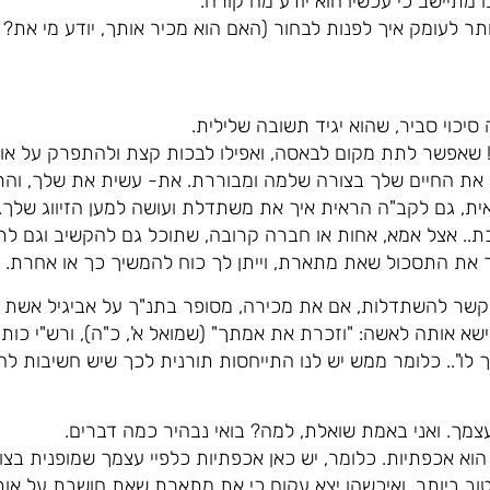
 מתיישב כי עכשיו הוא יודע מה קורה.
ותר לעומק איך לפנות לבחור (האם הוא מכיר אותך, יודע מי את?
 סיכוי סביר, שהוא יגיד תשובה שלילית.
ר! שאפשר לתת מקום לבאסה, ואפילו לבכות קצת ולהתפרק על אוב
 את החיים שלך בצורה שלמה ומבוררת. את- עשית את שלך, והר
ית, גם לקב"ה הראית איך את משתדלת ועושה למען הזיווג שלך.
ת.. אצל אמא, אחות או חברה קרובה, שתוכל גם להקשיב וגם לת
ך את התסכול שאת מתארת, וייתן לך כוח להמשיך כך או אחרת.
קשר להשתדלות, אם את מכירה, מסופר בתנ"ך על אביגיל אשת 
א אותה לאשה: "וזכרת את אמתך" (שמואל א', כ"ה), ורש"י כותב
 לו".. כלומר ממש יש לנו התייחסות תורנית לכך שיש חשיבות ל
מך. ואני באמת שואלת, למה? בואי נבהיר כמה דברים.
וא אכפתיות. כלומר, יש כאן אכפתיות כלפיי עצמך שמופנית בצור
 ביותר, ואיכשהו יצא עקום כי את מתארת שאת חושבת על אותו 