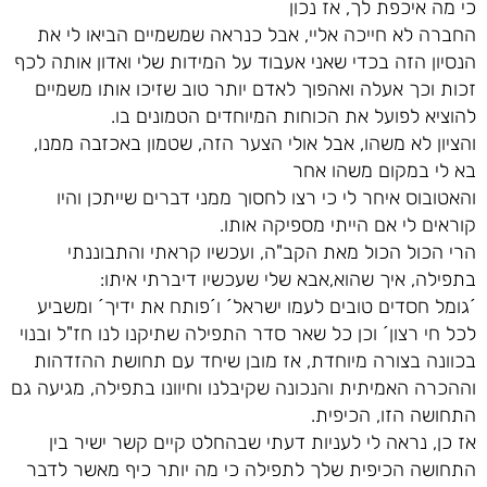
כי מה איכפת לך, אז נכון
החברה לא חייכה אליי, אבל כנראה שמשמיים הביאו לי את
הנסיון הזה בכדי שאני אעבוד על המידות שלי ואדון אותה לכף
זכות וכך אעלה ואהפוך לאדם יותר טוב שזיכו אותו משמיים
להוציא לפועל את הכוחות המיוחדים הטמונים בו.
והציון לא משהו, אבל אולי הצער הזה, שטמון באכזבה ממנו,
בא לי במקום משהו אחר
והאטובוס איחר לי כי רצו לחסוך ממני דברים שייתכן והיו
קוראים לי אם הייתי מספיקה אותו.
הרי הכול הכול מאת הקב"ה, ועכשיו קראתי והתבוננתי
בתפילה, איך שהוא,אבא שלי שעכשיו דיברתי איתו:
´גומל חסדים טובים לעמו ישראל´ ו´פותח את ידיך´ ומשביע
לכל חי רצון´ וכן כל שאר סדר התפילה שתיקנו לנו חז"ל ובנוי
בכוונה בצורה מיוחדת, אז מובן שיחד עם תחושת ההזדהות
וההכרה האמיתית והנכונה שקיבלנו וחיוונו בתפילה, מגיעה גם
התחושה הזו, הכיפית.
אז כן, נראה לי לעניות דעתי שבהחלט קיים קשר ישיר בין
התחושה הכיפית שלך לתפילה כי מה יותר כיף מאשר לדבר