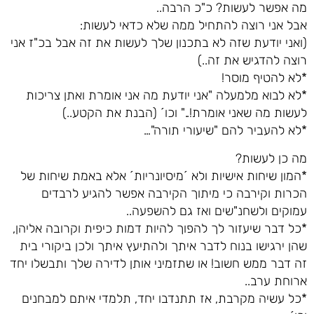
מה אפשר לעשות? כ"כ הרבה..
אבל אני רוצה להתחיל ממה שלא כדאי לעשות:
(ואני יודעת שזה לא בתכנון שלך לעשות את זה אבל בכ"ז אני
רוצה להדגיש את זה..)
*לא להטיף מוסר!
*לא לבוא מלמעלה "אני יודעת מה אני אומרת ואתן צריכות
לעשות מה שאני אומרת!.." וכו´ (הבנת את הקטע..)
*לא להעביר להם "שיעורי תורה"…
מה כן לעשות?
*המון שיחות אישיות ולא ´מיסיונריות´ אלא באמת שיחות של
הכרות וקירבה כי מיתוך הקירבה אפשר להגיע לרבדים
עמוקים ולשחנ"שים ואז גם להשפעה..
*כל דבר שיעזור לך להפוך להיות דמות כיפית וקרובה אליהן,
שהן ירגישו בנוח לדבר איתך ולהתיעץ איתך ולכן ביקורי בית
זה דבר ממש חשוב! או שתזמיני אותן לדירה שלך ותבשלו יחד
ארוחת ערב..
*כל עשיה מקרבת, אז תתנדבו יחד, תלמדי איתם למבחנים