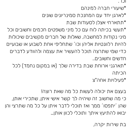
וכו´.
*שיעורי חברה למינהם
*לארגן יחד עם המחנכת סמינריונים שונים
*תתארחי אצלן לסעודות שבת
*תעשי בכיתה לוח עם כל מיני משפטים חכמים וחשובים וכל
מיני נקודות למחשבה, שאלות של חברים מקשיבים שיכולות
להיות רלוונטיות אליהן וכו´ שתחליפי אחת לשבוע או שבועיים
כדי שמי שתרצה תוכל להעשיר את עצמה ולהוודע לדברים
חדשים וחשובים..
*תארגני ארוחת שבת בדירה שלך (או במקום נחמד) לכל
הכיתה
*פעילויות אחה"צ
בעצם את יכולה לעשות כל מה שאת רוצה!
כי מה שחשוב זה שיהיה לך קשר אישי איתן, שתכירי אותן,
שהן ´יתפסו´ ממך ואז תוכלי לדבר איתן על כל מה שתרצי והן
יבואו להתיעץ איתך ותוכלי לכוון אותן…
בת שירות יקרה,