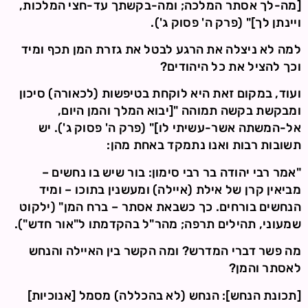
[מה-לך אסתר המלכה; ומה-בקשתך עד-חצי המלכות,
ויינתן לך]" (פרק ה' פסוק ג').
למה לא ניצלה את הרגע לבטל את גזרת המן תכף ומיד
וכך להציל את כל היהודים?
ועוד, במקום זאת היא לוקחת בטיפשות (לכאורה) סיכון
ומבקשת בקשה תמוהה "[יבוא המלך והמן היום,
אל-המשתה אשר-עשיתי לו]" (פרק ה' פסוק ג'). יש
תשובות רבות ואנו נתמקד באחת מהן:
"אמר רבי יהודה בר רבי סימון: בור שיש בו נחשים –
מביאין קרן של אילת (איילה) ומעשנין בתוכו – ומיד
הנחשים בורחים. כך כשבאת אסתר – ברח המן" (ילקוט
שמעוני, תהילים תרפה; מהר"ל בהקדמתו ל"אור חדש").
מה פשר דברי המדרש? ומה הקשר בין האיילה והנחש
לאסתר והמן?
[תכונת הנחש]: הנחש (לא בהכללה) מסמל [אנוכיות]