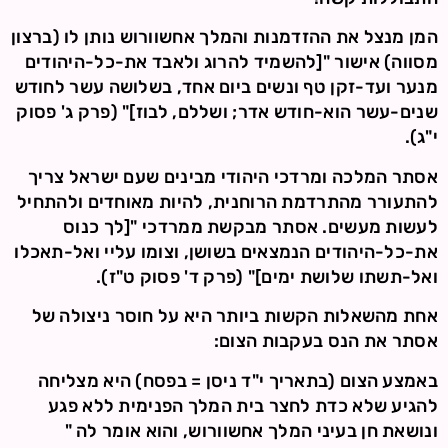
המן מנצל את ההזדמנות והמלך אחשוורוש נותן לו (ברצון
מסווה) אישור "[להשמיד להרוג ולאבד את-כל-היהודים
מנער ועד-זקן טף ונשים ביום אחד, בשלושה עשר לחודש
שנים-עשר הוא-חודש אדר; ושללם, לבוז]" (פרק ג' פסוק
י"ג).
אסתר המלכה ומרדכי היהודי מבינים שעם ישראל צריך
להתעורר מהתרדמת הרוחנית, להיות מאוחדים ולהתחיל
לעשות מעשים. אסתר מבקשת ממרדכי "[לך כנוס
את-כל-היהודים הנמצאים בשושן, וצומו עליי ואל-תאכלו
ואל-תשתו שלושת ימים]" (פרק ד' פסוק ט"ז).
אחת מהשאלות הקשות ביותר היא על חוסר ניצולה של
אסתר את הנס בעקבות הצום:
באמצע הצום (בתאריך י"ד ניסן = בפסח) היא מצליחה
להגיע שלא כדת לחצר בית המלך הפנימית ללא פגע
ונושאת חן בעיני המלך אחשוורוש, והוא אומר לה "