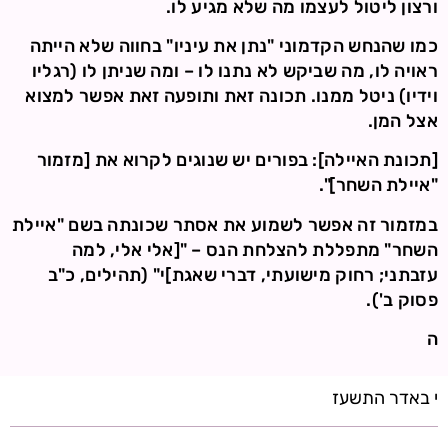
ורצון ליטול לעצמו מה שלא מגיע לו.
כמו שהנחש הקדמוני "נתן את עיניו" בחווה שלא הייתה
ראויה לו, מה שביקש לא נתנו לו – ומה שניתן לו (רגליו
וידיו) ניטל ממנו. תכונה זאת ותופעה זאת אפשר למצוא
אצל המן.
[תכונת האיילה]: בפורים יש שנוגים לקרוא את [מזמור
"איילת השחר]".
במזמור זה אפשר לשמוע את אסתר שכונתה בשם "איילת
השחר" מתפללת להצלחת הנס – "[אלי אלי, למה
עזבתני; רחוק מישועתי, דברי שאגת]י" (תהילים, כ"ב
פסוק ב').
ה
י באדר התשעז