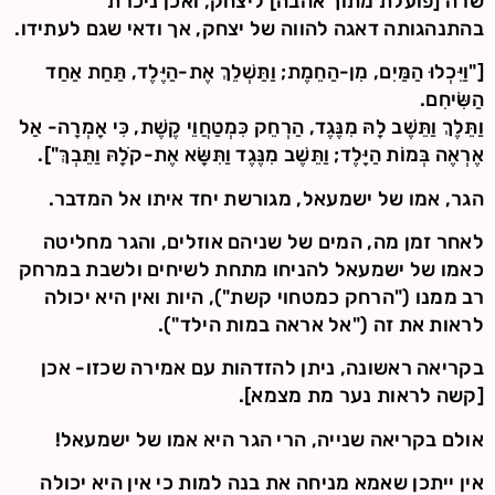
שרה [פועלת מתוך אהבה] ליצחק, ואכן ניכרת
בהתנהגותה דאגה להווה של יצחק, אך ודאי שגם לעתידו.
["וַיִּכְלוּ הַמַּיִם, מִן-הַחֵמֶת; וַתַּשְׁלֵךְ אֶת-הַיֶּלֶד, תַּחַת אַחַד
הַשִּׂיחִם.
וַתֵּלֶךְ וַתֵּשֶׁב לָהּ מִנֶּגֶד, הַרְחֵק כִּמְטַחֲוֵי קֶשֶׁת, כִּי אָמְרָה- אַל
אֶרְאֶה בְּמוֹת הַיָּלֶד; וַתֵּשֶׁב מִנֶּגֶד וַתִּשָּׂא אֶת-קֹלָהּ וַתֵּבְךְּ"].
הגר, אמו של ישמעאל, מגורשת יחד איתו אל המדבר.
לאחר זמן מה, המים של שניהם אוזלים, והגר מחליטה
כאמו של ישמעאל להניחו מתחת לשיחים ולשבת במרחק
רב ממנו ("הרחק כמטחוי קשת"), היות ואין היא יכולה
לראות את זה ("אל אראה במות הילד").
בקריאה ראשונה, ניתן להזדהות עם אמירה שכזו- אכן
[קשה לראות נער מת מצמא].
אולם בקריאה שנייה, הרי הגר היא אמו של ישמעאל!
אין ייתכן שאמא מניחה את בנה למות כי אין היא יכולה