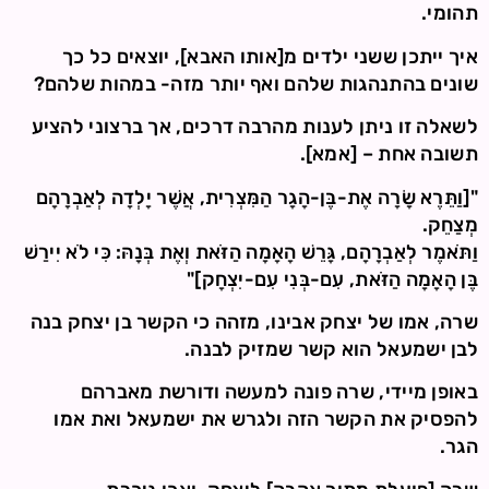
תהומי.
איך ייתכן ששני ילדים מ[אותו האבא], יוצאים כל כך
שונים בהתנהגות שלהם ואף יותר מזה- במהות שלהם?
לשאלה זו ניתן לענות מהרבה דרכים, אך ברצוני להציע
תשובה אחת – [אמא].
"[וַתֵּרֶא שָׂרָה אֶת-בֶּן-הָגָר הַמִּצְרִית, אֲשֶׁר יָלְדָה לְאַבְרָהָם
מְצַחֵק.
וַתֹּאמֶר לְאַבְרָהָם, גָּרֵשׁ הָאָמָה הַזֹּאת וְאֶת בְּנָהּ: כִּי לֹא יִירַשׁ
בֶּן הָאָמָה הַזֹּאת, עִם-בְּנִי עִם-יִצְחָק]"
שרה, אמו של יצחק אבינו, מזהה כי הקשר בן יצחק בנה
לבן ישמעאל הוא קשר שמזיק לבנה.
באופן מיידי, שרה פונה למעשה ודורשת מאברהם
להפסיק את הקשר הזה ולגרש את ישמעאל ואת אמו
הגר.