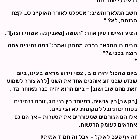
נראה לי יותר נוח…".
חשב המלאך והשיב: "אספלט לאורך האוקיינוס… קצת
הגזמת, לא?!"
הציע האיש רעיון אחר: "תעשה [שאבין מה אשתי רוצה]!".
הביט בו המלאך במבט מתחנן ואמר: "כמה נתיבים אתה
רוצה בכביש?"
*
ביום שהכול יהיה מובן, צפוי וידוע מראש בינינו, ביום
שנדע שבני זוג אוהבים אחד את השני [ללא צורך לשמוע
זאת מהם שוב ושוב] – ביום ההוא יהיה כבר מאוחר מדי.
[הקשר] בין אנשים, במיוחד בין בני זוג, זורם בנתיבים
נסתרים ומובל למקומות לא הגיוניים.
אלו הם הגורמים שמעוררים את הסערות – אך הם גם
אחראים לעומק הרגשות.
זה אף פעם לא קל – אבל זה תמיד אמיתי!