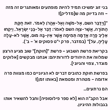
בני זוג ימשיכו תמיד להיות מופתעים ומאותגרים זה מזה
– וזה בדיוק מה ש[מדליק]!
"[וַיְדַבֵּר השם, אֶל-מֹשֶׁה וְאֶל-אַהֲרֹן לֵאמֹר. זֹאת חֻקַּת
הַתּוֹרָה, אֲשֶׁר-צִוָּה השם לֵאמֹר: דַּבֵּר אֶל-בְּנֵי יִשְׂרָאֵל, וְיִקְחוּ
אֵלֶיךָ פָרָה אֲדֻמָּה תְּמִימָה אֲשֶׁר אֵין-בָּהּ מוּם, אֲשֶׁר לֹא-עָלָה
עָלֶיהָ, עֹל]" (במדבר, פרק י"ט פסוקים א' – ב').
בקריאת פרשת השבוע – פרשת "[חוקת]" שוב מגיע הרצון
שמלווה את היהודים לדורותיהם: אנחנו מבקשים [אלוקים
מוגדר, צפוי והגיוני].
בפרשת חוקת כתובים דברים לא הגיוניים כמו מצוות פרה
אדומה – מטהרת ומטמאת [באותו זמן]!
הם נרתעים…
אבל הקב"ה הוא [לא ספר פילוסופיה] וחבל להשאיר אותו
בגבולות ההיגיון.