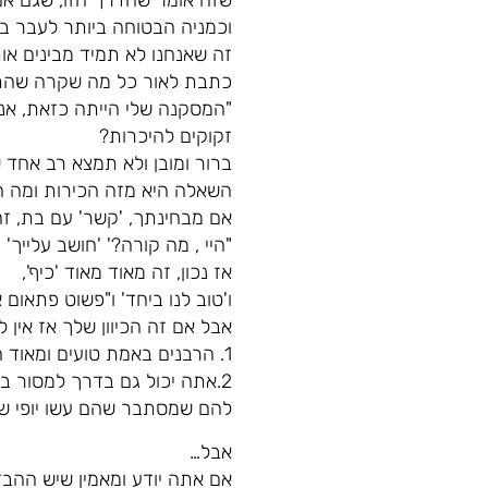
שזה אומר שהדרך הזו, שגם אם 
וכמניה הבטוחה ביותר לעבר בו
זה שאנחנו לא תמיד מבינים או
כתבת לאור כל מה שקרה שהתפ
"המסקנה שלי הייתה כזאת, אנחנ
זקוקים להיכרות?
ברור ומובן ולא תמצא רב אחד
השאלה היא מזה הכירות ומה ה
אם מבחינתך, 'קשר' עם בת, זה קו
"היי , מה קורה?' 'חושב עליי
אז נכון, זה מאוד מאוד 'כיף',
ו'טוב לנו ביחד' ו"פשוט פתאום א
אבל אם זה הכיוון שלך אז אין ל
1. הרבנים באמת טועים ומאוד חבל שמגיל קטן אנחנו לא מפתחים את המיומניות האלה.
2.אתה יכול גם בדרך למסור בש
להם שמסתבר שהם עשו יופי של
אבל…
אם אתה יודע ומאמין שיש ההב