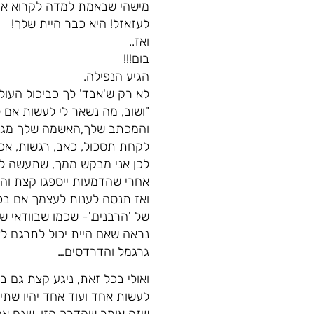
מישהי שבאמת למדה לקרוא או
לעזאזל! היא כבר היית שלך!
ואז..
בום!!!
הגיע הנפילה.
לא רק ש'אבד' לך כביכול העול
"ושוב, מה נשאר לי לעשות אם
והמכתב שלך,האשמה שלך מגי
לקחת תסכול, כאב, רגשות, אכז
לכן אני מבקש ממך, שתעשה לי
אחרי שהדמעות ייספגו קצת והח
ואז תנסה לענות לעצמך אם בכ
של 'הרבנים.'- שכמו שבוודאי ש
נראה שאם היית יכול לתרגם לצ
גרגמל והדרדסים…
ואולי בכל זאת, ניגע קצת גם 
לעשות אחד ועוד אחד יהיו שתיי