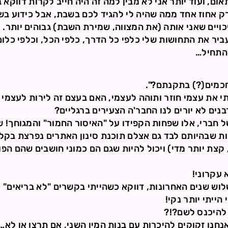
אום, ועוד יותר אני לא מבין למה זה היה חייב לקרות דווקא 
רק אחוז אחד ממה שהיה לי להגיד לכם בשבת, אבל כידוע ב
כויים שאני אותה (את המצווה, שמירת השבת) גבוהים יותר.
ר את התחושות שלי כלפי כל הדרך, כלפי הכל, וכלפי כלום
להתחיל…
חכמים(?) בתקנתם?".
 את עצמי חוזר ותוהה לעצמי, האם בעצם זה לירות לעצמי 
נים לא יורים לנו החבר'ה הצעירים ברגליים?
 חברי, אלו שפחות הקפידו על "האיסור החמור" והמגוחך! ש
ת שבהיותם לבד גם אצלם תוכנת סינון האתרים נפרצת בקלות 
צת יותר מדי) ויכול להיות שגם הם כמוני חושבים שהם הפוש
 עקרוני!
וש שנים האחרונות, דווקא כשהייתי בקשרים "לא בריאים" ע
הייתי יותר נקי!
להיכנס לשם?!?
חנו זקוקים להיכרות עם בנות המין השני, אם תרצו או לא…