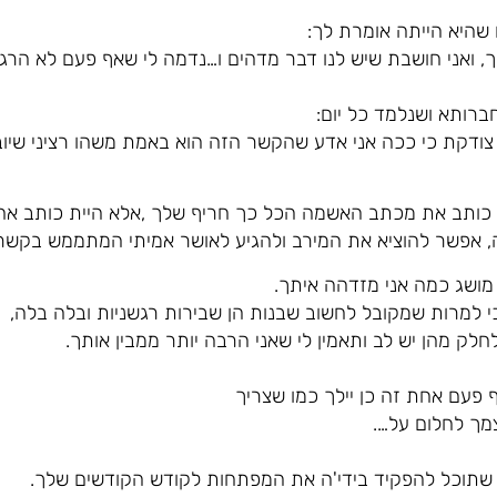
ח שהיא הייתה אומרת לך:
, ואני חושבת שיש לנו דבר מדהים ו…נדמה לי שאף פעם לא הר
ברותא ושנלמד כל יום:
צודקת כי ככה אני אדע שהקשר הזה הוא באמת משהו רציני שיוב
 כותב את מכתב האשמה הכל כך חריף שלך ,אלא היית כותב אח
, אפשר להוציא את המירב ולהגיע לאושר אמיתי המתממש בקשר בי
מושג כמה אני מזדהה איתך.
כי למרות שמקובל לחשוב שבנות הן שבירות רגשניות ובלה בלה,
לק מהן יש לב ותאמין לי שאני הרבה יותר ממבין אותך.
ף פעם אחת זה כן יילך כמו שצריך
מך לחלום על….
 שתוכל להפקיד בידי'ה את המפתחות לקודש הקודשים שלך.