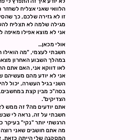
לא יודע איך זה התפרץ לי פת
הלוואי שאני אצליח לשחזר 
זו לא גזירה שלכם, כך שהסי
מגילה שלמה לא תצליח להעבי
אני לא מוצא אפילו מאיפה 
אולי מכאן…
חשבתי לעצמי, "מה הואילו 
במהלך השבוע האחרון מצאתי
לאו דווקא אני, האם אתם הרב
אני לא יודע מהם מעשיהם של
השני בגיל העשרה, יכול להיו
בסה"כ מבין קצת במחשבים, ק
הצדיקים".
אתם יודעים מה? זה ממש לא
חשבתי על זה, נראה לי שבשל
הרגשתי יותר "נקי" בעיקר כי 
מה אתם חושבים שאני רוצה 
המסקנה שלי הייתה כזאת, אנ