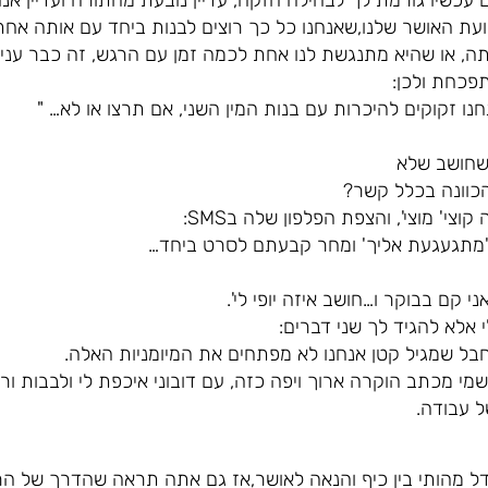
עכשיו גורמת לך לבחילה חזקה, עדיין נובעת מהתורה ועדיין אנח
עת האושר שלנו,שאנחנו כל כך רוצים לבנות ביחד עם אותה אחת
תה, או שהיא מתנגשת לנו אחת לכמה זמן עם הרגש, זה כבר עניי
כחת ולכן:
ו זקוקים להיכרות עם בנות המין השני, אם תרצו או לא… "
 שחושב שלא
כוונה בכלל קשר?
צי' מוצי', והצפת הפלפון שלה בSMS:
ך' 'מתגעגעת אליך' ומחר קבעתם לסרט ביחד…
ני קם בבוקר ו…חושב איזה יופי לי'.
י אלא להגיד לך שני דברים:
מי מכתב הוקרה ארוך ויפה כזה, עם דובוני איכפת לי ולבבות ורודי
 עבודה.
דל מהותי בין כיף והנאה לאושר,אז גם אתה תראה שהדרך של הר