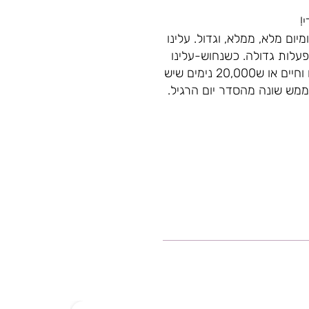
!
יום מלא, ממלא, וגדול. עלינו
עלות גדולה. כשנחוש-עלינו
להעריך את זה! זו מקפצה גדולה!! אבל עובדה שלמרות שכל יום זה נס גדול שאנו קמים והולכים וחיים או ש20,000 נימים שיש
ממש שונה מהסדר יום הרגיל.