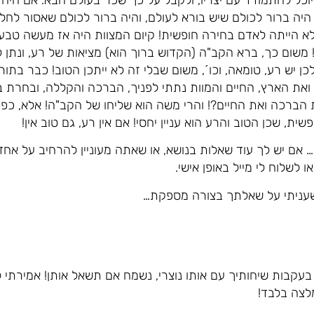
היה ברור לכולם שיש בורא לעולם, והיה ברור לכולם שאסור לחל
א הייתה לאדם בחירה חופשית! קיום המצוות היה אז מעשה טבעי 
 משום כך, ברא הקב"ה (הקדוש ברוך הוא) מציאות של רע, ונתן
ן יש רע, טומאה, וכו´, משום שבלי זה לא ייתכן הטוב! כבר בתו
ואת הארץ, החיים והמוות נתתי לפניך, הברכה והקללה, ובחרת בח
הברכה ואת החיים?! והרי משה הוא שליחו של הקב"ה! אלא, כפי
ית, שכן הטוב והרע הוא עניין יחסי! אם אין רע, גם טוב אין!
 אם יש לך עוד שאלות בנושא, או שאתה מעוניין להרחיב על אחד
 לשלוח לי מייל באופן אישי.
 שעניתי על שאלתך בצורה מספקת…
 בעקבות שיחותיך עם אותו נוצרי, נשמח אם תשאל אותן! אמירתי ל
לצה בלבד!