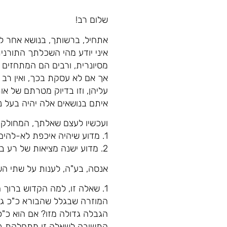
שלום רב!
אתחיל, ברשותך, בנושא אחר לגמ
איני יודע מהי השכלתך התורנית
מסיונרית, ורבים הם המתחזים ל
אך אם לא עסקת בכך, ואין רב 
עליהן, וזו בדיוק מטרתם של או
איתם בנושאים אלה יהיה בעל נס
ועכשיו לעצם שאלתך, המחולק
1. מדוע שיהיה איכפת לא-להים אם אוכל חזיר? או במילים אחרות, האם באמת אכפת לו פרטי הפרטים של מה שקורה בעולם?
2. מדוע ישנה מציאות של רע בעולם? מדוע ברא הקב"ה חיות טמאות, יצר הרע, וכו´?
אנסה, בע"ה, לענות על שתי הש
1. שאלה זו, למה הקדוש ברוך
המוזרה שבגלל שהבורא כ"כ גדול
הגבלה גדולה מזו? אם הוא כ"כ
התשובה לשאלה זו מתחלקת גם