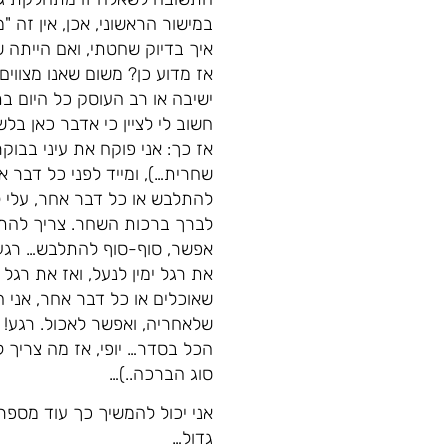
במישור הראשוני, אכן, אין זה 
איך בדיוק שחטתי, ואם הייתה 
אז מדוע כן? משום שאנו מצווים
ישיבה או רב העוסק כל היום ב
חשוב לי לציין כי אדבר כאן בלש
אז כך: אני פוקח את עיני בבו
שחרית…), ומייד לפני כל דבר א
להתלבש או כל דבר אחר, עלי לל
לברך ברכות השחר. צריך להתפנו
אפשר, סוף-סוף להתלבש… רגע! ק
את רגל ימין לנעל, ואז את רגל
שאוכלים או כל דבר אחר, אני ח
שלאחריה, ואפשר לאכול. רגע!
הכל בסדר… יופי, אז מה צריך ל
סוג הברכה..)…
אני יכול להמשיך כך עוד מספר 
גדול…