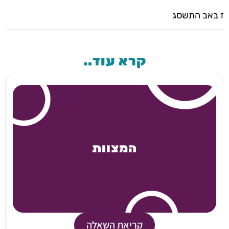
ז באב התשסג
קרא עוד..
המצוות
קריאת השאלה