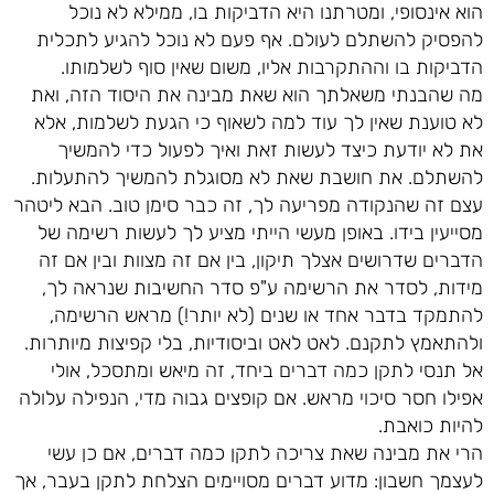
הוא אינסופי, ומטרתנו היא הדביקות בו, ממילא לא נוכל
להפסיק להשתלם לעולם. אף פעם לא נוכל להגיע לתכלית
הדביקות בו וההתקרבות אליו, משום שאין סוף לשלמותו.
מה שהבנתי משאלתך הוא שאת מבינה את היסוד הזה, ואת
לא טוענת שאין לך עוד למה לשאוף כי הגעת לשלמות, אלא
את לא יודעת כיצד לעשות זאת ואיך לפעול כדי להמשיך
להשתלם. את חושבת שאת לא מסוגלת להמשיך להתעלות.
עצם זה שהנקודה מפריעה לך, זה כבר סימן טוב. הבא ליטהר
מסייעין בידו. באופן מעשי הייתי מציע לך לעשות רשימה של
הדברים שדרושים אצלך תיקון, בין אם זה מצוות ובין אם זה
מידות, לסדר את הרשימה ע"פ סדר החשיבות שנראה לך,
להתמקד בדבר אחד או שנים (לא יותר!) מראש הרשימה,
ולהתאמץ לתקנם. לאט לאט וביסודיות, בלי קפיצות מיותרות.
אל תנסי לתקן כמה דברים ביחד, זה מיאש ומתסכל, אולי
אפילו חסר סיכוי מראש. אם קופצים גבוה מדי, הנפילה עלולה
להיות כואבת.
הרי את מבינה שאת צריכה לתקן כמה דברים, אם כן עשי
לעצמך חשבון: מדוע דברים מסויימים הצלחת לתקן בעבר, אך