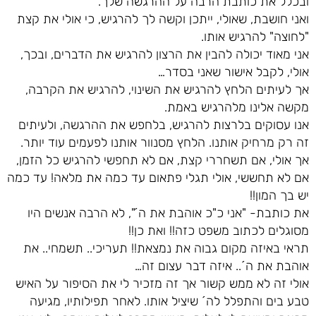
ובכלל את כותבת הרבה על ההרגשה שלך.
ואני חושבת, שאולי, ייתכן וקשה לך להרגיש, כי אולי את קצת
"לחוצה" להרגיש אותו.
אני מאוד יכולה להבין את הרצון להרגיש את הדברים, ובכך,
אולי, לקבל אישור שאני בסדר…
אך לעיתים הלחץ להרגיש את השינוי, להרגיש את הקרבה,
מקשה אלינו מלהרגיש באמת.
אנו עסוקים בלרצות להרגיש, בלחפש את ההרגשה, ולעיתים
זה רק מרחיק אותנו. הלחץ מסנוור אותנו לפעמים עוד יותר.
אך אולי, אם תשחררי קצת, אם לא תחפשי להרגיש כל הזמן,
אם לא תחששי, אולי תגלי פתאום עד כמה את מלאה! עד כמה
יש בך המון!!
את כותבת- "אני כ"כ אוהבת את ה´", לא הרבה אנשים היו
מסוגלים לכתוב משפט כזה!! ואת כן!!
תראי באיזה מקום גבוה את נמצאת!! תעריכי.. תשמחי.. את
אוהבת את ה´.. איזה דבר עצום זה…
אולי זה לא ממש קשור אך זה מזכיר לי את הסיפור על האיש
טבע בים והתפלל לה´ שיציל אותו. לאחר תפילותיו, מגיעה