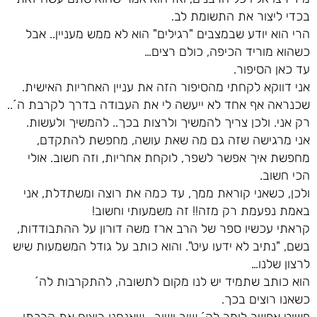
בכדי ליצור את התשומת לב.
הרי הוא יודע שבמצבים "רגילים" הוא לא ממש מעניין.. אבל
כשהוא מוריד הכיפה, כולם רצים…
עד כאן הסיפור.
אני דווקא לקחתי מהסיפור הזה את עניין האחריות האישית.
שכנראה אף אחד לא ייעשה לי את העבודה בדרך לקרבת ה´..
רק אני. ולכן צריך להמשיך ולרצות בכך.. להמשיך ולעשות.
אני מרגישה שזה גם מה שאת עושה, מחפשת להתקדם,
מחפשת איך אפשר לשפר, לוקחת אחריות, וזה חשוב. אולי
הכי חשוב.
ולכן, כשאני קוראת ממך, עד כמה את רוצה ומשתדלת, אני
באמת נפעמת רק מזה!! זה משמעותי וחשוב!
קראתי עכשיו ספר של הרב ארז משה דורון על ההתבודדות,
בשם, "נתיב לא ידעו עיט". והוא כותב על גודל המשמעות שיש
לרצון שלנו…
הוא כותב שתמיד יש לנו מקום לתשובה, להתקרבות לה´
כשאנו רוצים בכך.
פשוט אפשר לומר לה´ שוב ושוב- שאנחנו רוצים את קרבתו,