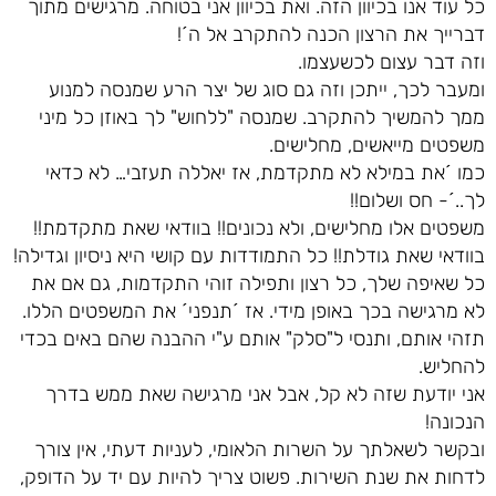
כל עוד אנו בכיוון הזה. ואת בכיוון אני בטוחה. מרגישים מתוך
דברייך את הרצון הכנה להתקרב אל ה´!
וזה דבר עצום לכשעצמו.
ומעבר לכך, ייתכן וזה גם סוג של יצר הרע שמנסה למנוע
ממך להמשיך להתקרב. שמנסה "ללחוש" לך באוזן כל מיני
משפטים מייאשים, מחלישים.
כמו ´את במילא לא מתקדמת, אז יאללה תעזבי… לא כדאי
לך..´- חס ושלום!!
משפטים אלו מחלישים, ולא נכונים!! בוודאי שאת מתקדמת!!
בוודאי שאת גודלת!! כל התמודדות עם קושי היא ניסיון וגדילה!
כל שאיפה שלך, כל רצון ותפילה זוהי התקדמות, גם אם את
לא מרגישה בכך באופן מידי. אז ´תנפני´ את המשפטים הללו.
תזהי אותם, ותנסי ל"סלק" אותם ע"י ההבנה שהם באים בכדי
להחליש.
אני יודעת שזה לא קל, אבל אני מרגישה שאת ממש בדרך
הנכונה!
ובקשר לשאלתך על השרות הלאומי, לעניות דעתי, אין צורך
לדחות את שנת השירות. פשוט צריך להיות עם יד על הדופק,