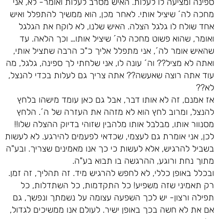
ספינה ומציעה לו לעלות. האיש מסרב לעלות ואומר- לא, אני
מחכה לה´ שיציל אותי. לאחר מכן, הוא ממשיך להתפלל ואיש
אחד שולח לו גלגל הצלה. האיש שלנו, לא לוקח את הגלגל
ואומר, שהוא פשוט מחכה לה´ שיציל אותו… וכך הלאה. עד
שהאיש אומר לה´, אני מתפלל אליך כ"כ הרבה שתציל אותי,
ואתה לא מציל?? וה´ עונה לו, אני שלחתי לך ספינה, גלגל, מה
עוד אתה רוצה שאעשה?? אתה צריך גם לעלות בכדי להנצל,
לא??
אז אמנם, זה לא אותו דבר, אבל גם כאן עומד מישהו בלחץ
להנצל, ומרוב לחץ הוא לא מזהה את העזרה של ה´. הלחץ
מסנוור אותו, מבלבל אותו מלהבין שזוהי בדיוק ההצלה שלו!!
לכן, אני אומרת גם לעצמי, שכדאי לפעמים להירגע. לא לעשות
בשביל להרגיש, אלא לעשות כי כך אנו מאמינים שצריך. ובע"ה
מתוך נחת ורוגע, ההרגשה בו תבוא בע"ה.
ובכלל באופן כללי, לא לחפש להרגיש מיד. זה תהליך, זה זמן.
רק תאמיני שזה משפיע! כל התקדמות, כל השתדלות, כל
תפילה ורצון- יש לכך השפעה עצומה על נשמתך ונפשך, גם
אם את לא חשה בכך באופן ישיר. לעולם אנו ממשיכים לגדול,