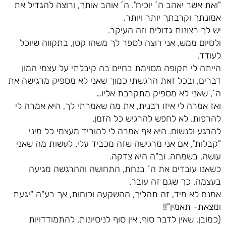
"ואת אשר יאהב ה´ יוכיח". ה´ אוהב אותך, ורוצה להגדיל את
אמונתך וקרבתך יותר ויותר.
יש לך רצונות גדולים וזה העיקר.
ולסיום ממש, אני רוצה לספר לך משהו קטן, בתקווה שיוכל
לעודד.
הייתה לי תקופה מסוימת בחיים בה קיבלתי על עצמי המון
דברים, ובכל זאת הרגשתי כמוך שאני לא מספיק מרגישה את
ה´, שאני לא מספיק מתקרבת אליו…
ואז אמרה לי איזו רבנית, את מה שאמרתי לך, היא אמרה לי
להרפות. לא לחפש להרגיש כל הזמן.
להרגע ולנשום. היא אף אמרה לי להוריד מעצמי כל מיני
"קבלות", אם אני מרגישה שזה מכביד עלי. לעשות מה שאני
עושה, בשמחה. וב"ה היא צדקה.
כשאנו עובדים את ה´ בנחת, התחושה וההרגשה מגיעה
בעצמה. כך שגם זה עובר.
אמנם לא מיד, זה תהליך, ההשקעה וכוחות, אך בע"ה "יגעת
ומצאת- תאמין"!!
(כמובן, שאין לדבר סוף, אין סוף לניסיונות, להתמודדויות