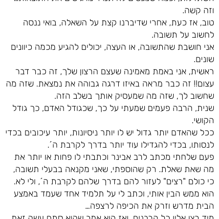
וזה קשה.
טוב, אז כעת, אחרי שדיברנו קצת על השאלה, בואי ננסה
לחשוב על תשובה.
אני חושבת שהתשובה, או העצה, יכולים להגיע מכמה כיוונים
שונים.
ראשית, אני באמת מאמינה שעצם הרצון שלך, זה כבר דבר
עצום!! זה כבר מראה באיזו דרגה גבוהה את נמצאת. שזה מה
שחשוב לך, שזה מה שמעסיק אותך בשלב הזה.
שנית, הרבה פעמים שמעתי על כך, שכגודל האדם, כך גודל
הקושי.
ככל שהאדם יותר גדול יש לו יותר ניסיונות, יותר עיכובים בכדי
לנסותו, בכדי להגדילו עוד יותר בדרך לקרבת ה´.
פעם שלחתי מכתב לרב אבינר וכתבתי לו פחות או יותר את
מה שאת שאלת. רק שהוספתי, שאני מקנאה בבעלי תשובה,
כי כולם "רצים" לעזור להם בדרך שלהם לקרבת ה´, ולי לא.
הוא ממש הבין אותי, וכתב לי על תלמיד אחד שעמד באמצע
הבית מדרש וזרק את הכיפה לרצפה…
מיד רצו אליו כל הרבנים, ואז הוא אמר שהוא סתם עשה זאת