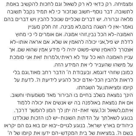
ומצמיחה. רק כדאי לא רק לשאול וגם לחכות להקשיב באמת
לתשובה. דבר נוסף-חשוב שנזכור כי לא תמיד נקבל תשובה
מלאה וברורה. יש דברים שכליים שנוכל להבין ויש דברים בהם
נאמר-אין לי השגה בהם,לא מבינה. זה חלק מעניין
האמונה-לא הכל נבין,זוהי אמונה. אם אומרים לי כי מחוץ
לדלת יש פיל,אני יכולה להאמין או שלא. אם אראה אותו-לא
אצטרך להאמין שיש-פשוט יהיה לי מידע אמין שהוא שם. אך
עניין האמונה הוא כל עוד לא ראיתי,ולמרות זאת אני סומכת
על מישהו שהעביר לי את המידע הזה.
כמובן שזוהי דוגמא. ובעבודת ה' הדבר רחב מאוד,וגם בלי
לראות ולהבין הכל-אדם יכול להגיע לידיעת ה'. לדעת על
קיומו ומציאותו,על השגחתו.
הינך נמצאת בשלב בחיים בו הבירור מאד משמעותי וחשוב.
אם את נמצאת באולפנה בה יש אנשים את יכולה ללמוד
איתם,לשאול וכו',עשי זאת-זה יתן לך המון להמשך דרכך.
בנוגע לשאלתך על הדתות השונות-יש לנו הזכות שנולדנו
כיהודים בארץ ישראל. בנוגע לגויים-יבוא יום בוא גם הם יקראו
בשם ה'. במציאות של בית המקדש-הם ידעו את קיומו של ה'