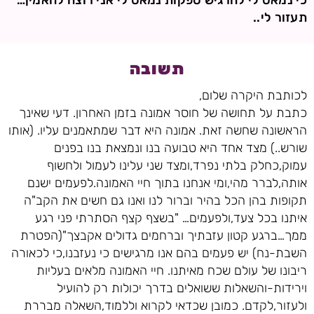
כי נמאס לי להרגיש ספקות נמאס לי אני רוצה להאמין…
תעזור לי..
תשובה
לכותבת היקרה שלום,
כתבת על תחושה של חוסר אמונה בזמן האחרון. דעי שאינך
הראשונה שחשה זאת. אמונה היא דבר שמתאמנים עליו. (אותו
שורש..) מצד אחד היא טבועה בנו ונמצאת בנו בפנים
עמוק,כחלק בלתי נפרד,ומצד שני עלינו לעמול ולחשוף
אותה,לברר מהי,ומי אנחנו בתוך חיי האמונה.לפעמים ישנם
תקופות בהן הכל בהיר וברור לנו ואנו גם חשים את הקב"ה
איתנו בכל צעד,ולפעמים… "בשצף קצף הסתרתי פני רגע
ממך…ברגע קטון עזבתיך וברחמים גדולים אקבצך"(הפטרת
השבת-נח) יש פעמים בהם אנו מרגישים כי נעזבנו,כי לכאורה
ריבונו של עולם שכח מאיתנו. חיי האמונה מלאים בעליות
וירידות-והשאלות ששואלים בדרך יכולות רק להועיל
ולעזור,לקדם. כמובן שכדאי לקרוא וללמוד,השאלה מבררת