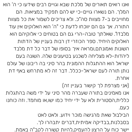
ואנו רואים תאורים של מלכת שבא וגויים רבים שידעו כי ה' הוא
המלך. הם נשארו גויים-כי יש להם תפקיד במציאות. הם
מחוייבים ב-7 מצוות סה"כ. ולא צריכים לשמור את כל מצוות
התורה. אך גם הם יווכחו לדעת כי "ה' הוא האלוקים אין עוד
מלבדו". שאלתך טובה-הרי גם הם בטוחים כי אלוקיהם הוא
האלוקים היחיד. ספר הכוזרי דן רבות בעניין של הדתות
השונות ואמונתם,ומראה איך בסופו של דבר כל דת מלבד
ליהדות-לא מצליחה לשכנע בטיעונים שלה. השונה בעם
ישראל הוא ההתגלות ההמונית בהר סיני בה ריבונו של עולם
נותן תורה לעם ישראל-ככלל. דבר זה לא מתרחש באף דת
אחרת.
(אני מצרפת לך קישור בעניין זה)
אנו מאמינים בתורה שעברה מהר סיני על ידי משה בהתגלות
כללית,הסטורית ולא על ידי יחיד כמו ישו,או מוחמד. וזה כוחנו
כעם.
הבילבול שאת מרגישה מוכר וידוע. ולאט לאט
בסבלנות,בבדיקה אמיתית,דברים יתבהרו לך.
יישר כוח על הרצון להעמיק,להיות קשורה לקב"ה באמת.