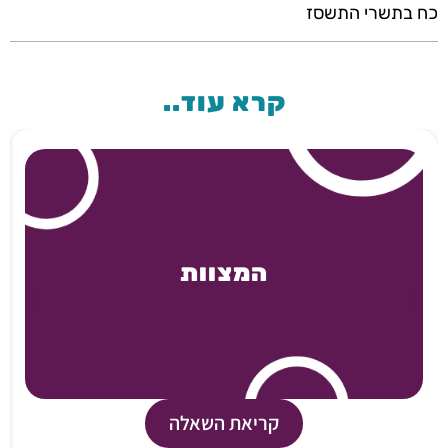
כח בתשרי התשסז
קרא עוד..
המצוות
קריאת השאלה