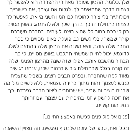
שלך.כלומר, ההגיון שעומד מאחורי ההפרדה הוא לאפשר לך
לצמוח בדרך שמתאימה לך. לגלות את עצמך, את כישורייך
ויכולותייך בלי צורך להוכיח לבן המין השני מי את. לאפשר לך
לצמוח בתחילת דרכך בדרך שלך ולא להתנהג באופן מסוים
רק כי ככה בחור כל שהוא רוצה. לעיתים, בחברה מעורבת
קורה שמשהי, בלי לשים לב, פועלת באופן מסויים כי ככה
החבר שלה אוהב, והיא משנה את הרצון שלה בהתאם לשלו.
לדוגמא, יכול להיות שמשהי תתלבש באופן מסויים, כי כך
הבחור מהשבט אוהב. אפילו שזה שונה מהרצון הפנימי שלה.
זה קורה בגלל שבתחילת גיבוש הזהות שלנו, אנחנו רגישים
מאוד למה שהחברה, ובפרט הבנים רוצים. בשביל שתצליחי
לגבש לעצמך זהות מתוך בחירה עצמאית, ללא קשיים מול מה
שבנים רוצים וחושבים, יש שבוחרים ליצור חברה נפרדת. כך
את זוכה להשקיע זמן בהיכרות עם עצמך ועם זהותך
במינימום קשיים.
[פנים אל מול פנים פגישה באמצע החיים..]
ובכל זאת, טבעו של עולם שלבסוף נפגשים. וזה מצויין! השאלה