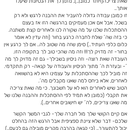
שאת צריכה(ויותר כמובן..), מזמן לך את הנסיונות שיעלו
אותך..
זו כמובן עבודה גדולה להעביר את ההבנה לרגש ולא רק
בשכל. אבל אם אכן מעמיקים בהרגשה הזו אז בעצם
ההסתכלות שלנו על מה שקורה לנו ולאחרים קצת משתנה.
כי בזה שה´ שולח לחברה כרגע בחור (וזה עדין לא אומר
כלום כלפי העתיד..) סימן שזה מה שטוב לה.. אם לך כרגע אין
בחור- זה מדויק לך!!! וזה מה שהכי טוב לך בתקופה הזו.
העובדה שאת רוצה- וזה ניסיון בשבילך- גם זה מדויק לך מה
´- ובעזרת ה´ מתוך הניסיון והעבודה על קנאה- רק תתקדמי.
זה מוביל לכך שההסתכלות על עצמינו היא לא בהשוואה
לאחרים, אלא ביחס למה שאנו מקבלים מה´.
הטוב שיש לאחרים הוא לא על חשבונך. כי מה שאת צריכה
את תקבלי (כמובן לא תמיד לפי ההסתכלות וההבנה שלנו של
מה שאנו צריכים, לה´ יש חישובים אחרים..).
אם קיים הקושי שלך מול חברה שלך- לגבי המשך הקשר
שלכם- דבר שלא ציינת ספציפית אבל הרגש הזה בהחלט
יכול להתעורר.. (כי קנאה בהרבה מקרים מובילה גם לכעס..)