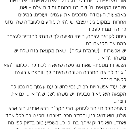
אולי מעדיפים להיות בלי זה, אבל בעצם לא אנחנו יצרנו את
היותינו מקנאים. ה´ שם בנו תכונות ומידות אלה – ואנו,
באמצעות העבודה, מזככים את עצמינו, ועולים. במילים
אחרות, במקום גינוי עצמי יש להיות מודעים לעובדה שה´ מזמן
לך הזדמנות לעבוד.
ביחס לקנאה עצמה, הייתי מציעה לך שתנסי להגדיר לעצמך
במה את מקנאה בה.
יש אפשרות- (שרמזת עליה)- שאת מקנאת בזה שלה יש
מישהו ולך אין.
אפשרות נוספת- שאת מרגישה שהיא הולכת לך.. כלומר ´הוא
´ גונב לך את החברה הטובה שהיתה לך, וומפריע בעצם
לקשר בינכם..
ישנן עוד אפשרויות רבות, נסי לחשוב עם עצמך מה נכון לך.
הקנאה היא מאוד טבעית, יש משהו לשני שלך אין.. וגם את
רוצה..
כשמסתכלים יותר לעומק: הרי הקב"ה ברא אותנו. הוא אבא
שלנו, הוא דואג לנו, ומסדר הכל בצורה שהכי טובה לכל אחד
ואחד.. הוא מדייק איתך בה-כ-ל.. משפיע טוב בדיוק לפי מה