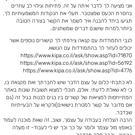
אני מציעה לך לדבר איתה על זה. פתיחות וגילוי לב עוזרים
בהסרת הכעס שמצטבר. תעלי את הנקודות המשמעותיות לך.
תגיעו ביחד להבנה איך לשמר את הקשר בצורה הטובה
ביותר,למרות שישנם דברים שמשתנים..
לגבי התמודדות עם קנאה צירפתי לך קישורים נוספים אשר
יכולים לעזור לך בהתמודדות עם הנושא.
https://www.kipa.co.il/ask/show.asp?id=71870
https://www.kipa.co.il/ask/show.asp?id=56192
https://www.kipa.co.il/ask/show.asp?id=4776
לא כתבתי כלום על עצם הדבר שיש לחברתך ואת מקנאת בו,
כי לא שאלת לדעתי. אולם, תוכלי למצוא תשובות שונות באתר
המתייחסות למציאות של קשרים בין בנים לבנות בגיל זה (גם
אם מדובר על קשר למטרת נישואים)ולקרוא על הבעייתיות
שבדבר.
הרבה הצלחה בעבודה על עצמך, ושוב, זה שאת מוכנה לעמוד
באומץ מול עצמך ולומר על כך וכך יש לי לעבוד- זו מעלה
גבוהה- וכבר חלק מהדרך..