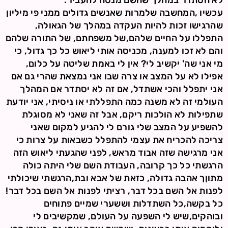
לא הסתדר במהלך שהשם מנסה להעביר.
עכשיו ,המחשבה שלמרות שאנשים גדולים ממני פי מיליון
שהרגישו זכות להיות העקדה במהלך של הגאולה,
התפללו על החיים שלהם,של משפחתם, של התורה שלהם
והם לא זכו למענה, מכניסה אותי ליאוש כל כך גדול, כי
מי אני שה' יקשיב לי? אין לי באמת שליטה על כלום,
אפילו לא על המצב או צרה שבו אני נמצאת שהרי גם אם
אני יתפלל והכי אשתדל, אם זה לא יסתדר אם המהלך
העולמי זה לא משנה כמה התפללתי או ניסיתי, אני יודעת
שתפילות לא הולכות ריקם, אבל זה שאני לא מסוגלת
להשפיע על המצב שלי גורם לי להגיע למקום שאני
צריכה להכריח את עצמי להתפלל כשבאות על צרות כי
אני מרגישה שזה אבוד מראש, לפני שהגעתי ליאוש הזה
הרגשתי כל כך קרובה, העבודת השם שלי היתה כולה
מתוןך אהבה גדולה, כזאת של אבא ובת,הרגשתי שיכולתי
לפנות אל השם בכל דבר, רציתי לפנות אל השם בכל דבר!
כל בקשה,כל השתדלות וששערי שמיים פתוחים
ובוהקים,שיש לי השפעה על העולם, שמקשיבים לי