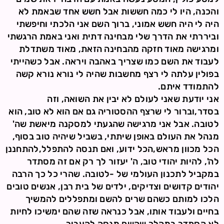
והכנה, היו לי כמה חששות אבל חשש אחד שבאמת לא
היה לי היה חשש אמוני, ברוך השם אני הלכתי וחיפשתי
וביררתי את הדרך שלי מבחינה דתית ואני באמת הרגשתי
ומרגישה מאוד חזקה מהבחינה הזאת, מאוד משתדלת
לעבוד את השם כמו שצריך באהבה ויראה. אבל כשהייתי
בפולין עלתה לי רצף מחשבות שהיה לי נורא נורא קשה
להתמודד איתם.
אני יודעת שאני לעולם לא יבין את השואה, וזה
בסדר,וברור לי שרצף ההסטוריה גם אם הוא לא טוב, הוא
לטובה. אבל אני מרגישה שהגעתי למסקנה מיאשת שה'
מנהל את העולם באופן שיתתי, בשביל שיהיה טוב בסוף,
הכל מכוון מראש,הכל ידוע, ואם תנסה להתפלל,להתחננן
לה', להיות יהודי טוב, ה' יעזור לך רק אם זה מסתדר
במקביל לתכנון העולמי של -לטובה. שהרי כל כך הרבה
יהודים קדושים וצדיקים, ילדים של בית רבן, אנשים טובים
הלכו למותם כשהם שרים להשם ומתפללים להמשיך
בחיים ולעבוד אותו, אבל כנראה שזה שהם ימשיכו לחיות