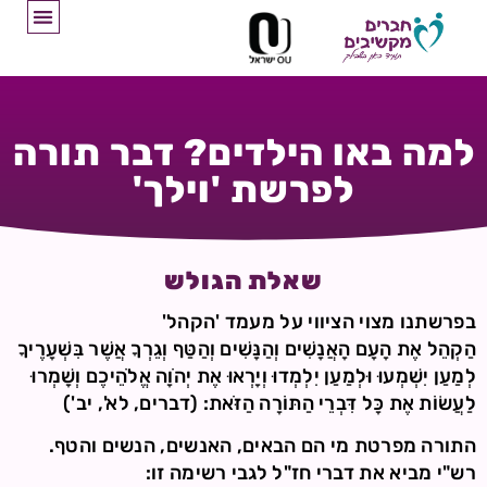
למה באו הילדים? דבר תורה
לפרשת 'וילך'
שאלת הגולש
בפרשתנו מצוי הציווי על מעמד 'הקהל'
הַקְהֵל אֶת הָעָם הָאֲנָשִׁים וְהַנָּשִׁים וְהַטַּף וְגֵרְךָ אֲשֶׁר בִּשְׁעָרֶיךָ
לְמַעַן יִשְׁמְעוּ וּלְמַעַן יִלְמְדוּ וְיָרְאוּ אֶת יְהֹוָה אֱלֹהֵיכֶם וְשָׁמְרוּ
לַעֲשׂוֹת אֶת כָּל דִּבְרֵי הַתּוֹרָה הַזֹּאת: (דברים, לא', יב')
התורה מפרטת מי הם הבאים, האנשים, הנשים והטף.
רש"י מביא את דברי חז"ל לגבי רשימה זו: