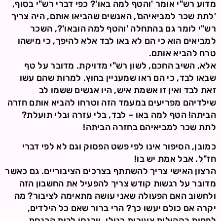
מדוע רש"י אומר 'והטף למה באו'? כפי דברי רש"י בסוף,
'לתת שכר למביאיהם', האנשים שהביאו אותם, היה צריך
רש"י לומר גם בהתחלה 'והטף למה הובאו'?, השכר
למביאים הוא כי הם לא באו לבד אלא להיפך, כי מישהו
טרח להביא אותם.
אלא, השיב החכם, לשון רש"י מדויקת. מדובר על טף
שבאו לבד, כי הם ראו שמעניין בחוץ. למרות שהם עשו
זאת לבד ואין זו אשמת איש, היו אנשים ששמו לב
שילדיהם מפריעים במעמד הזה וטרחו להביא אותם חזרה
הביתה! הטף למה באו – לבד, בלי עזרה ובלי תועלת?
לתת שכר למביאיהם בחזרה הביתה!
כמובן, הסיפור אינו לפי פשט הפסוק וגם לא לפי דברי
חז"ל. אבל אמת יש בו!
הרצון האישי צריך להשתתף בצרכים הציבוריים. גם כאשר
מדובר על רגשות קודש צריך להפעיל את החשבון הזה
ולחשוב האם הפעולה שאני עושה מתאימה לציבור? מה
יקרה אם כולם יעשו כך? הרי ברור שאם כל הילדים,
לפחות בקהילות צעירות בגילן, ייכנסו לבית הכנסת