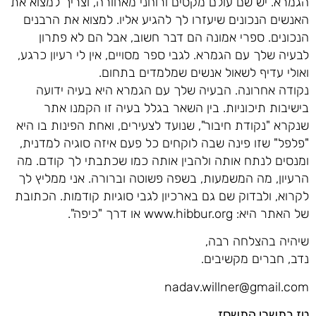
הגמרא. יש שם עולם מקסים ורוחני מאחורה, וצריך למצוא את
האנשים הנכונים שיעזרו לך להגיע אליו. למצוא את הרבנים
הנכונים. ספרי אמונה הם דבר חשוב, אבל הם לא פתרון
לבעיה שלך עם הגמרא. לגבי ספר מסויים, אין לי רעיון כרגע,
ואולי עדיף לשאול אנשים שמלמדים בתחום.
נקודה אחרונה. הבעיה שלך עם הגמרא היא בעיה ידועה
בישיבות תיכוניות. בין השאר בגלל בעיה זו הקמנו אתר
שנקרא "נקודת חיבור", שנועד לצעירים, ואחת הפינות בו היא
"פלפל" שזו פינה שבה לוקחים כל פעם איזה סוגיה למדנית,
ומנסים לנתח אותה ולהבין אותה כמו שכתבתי לך קודם. מה
הרעיון, מה המשמעות, בשפה פשוטה וברורה. אני ממליץ לך
לקרוא, ולבדוק שם גם בארכיון לגבי סוגיות קודמות. הכתובת
של האתר היא: www.hibbur.org או דרך "כיפה".
שיהיה בהצלחה רבה,
נדב, חברים מקשיבים.
nadav.willner@gmail.com
טז בתשרי התשסז