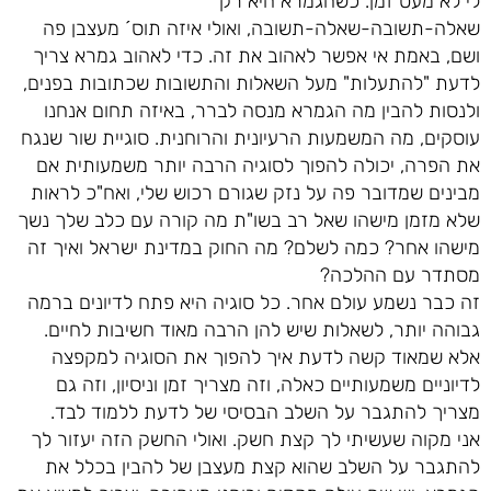
לי לא מעט זמן. כשהגמרא היא רק
שאלה-תשובה-שאלה-תשובה, ואולי איזה תוס´ מעצבן פה
ושם, באמת אי אפשר לאהוב את זה. כדי לאהוב גמרא צריך
לדעת "להתעלות" מעל השאלות והתשובות שכתובות בפנים,
ולנסות להבין מה הגמרא מנסה לברר, באיזה תחום אנחנו
עוסקים, מה המשמעות הרעיונית והרוחנית. סוגיית שור שנגח
את הפרה, יכולה להפוך לסוגיה הרבה יותר משמעותית אם
מבינים שמדובר פה על נזק שגורם רכוש שלי, ואח"כ לראות
שלא מזמן מישהו שאל רב בשו"ת מה קורה עם כלב שלך נשך
מישהו אחר? כמה לשלם? מה החוק במדינת ישראל ואיך זה
מסתדר עם ההלכה?
זה כבר נשמע עולם אחר. כל סוגיה היא פתח לדיונים ברמה
גבוהה יותר, לשאלות שיש להן הרבה מאוד חשיבות לחיים.
אלא שמאוד קשה לדעת איך להפוך את הסוגיה למקפצה
לדיוניים משמעותיים כאלה, וזה מצריך זמן וניסיון, וזה גם
מצריך להתגבר על השלב הבסיסי של לדעת ללמוד לבד.
אני מקוה שעשיתי לך קצת חשק. ואולי החשק הזה יעזור לך
להתגבר על השלב שהוא קצת מעצבן של להבין בכלל את