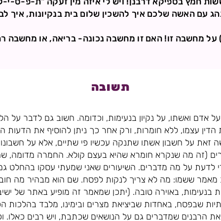
ששות חמץ בספיקא דרבנן! ויש לי איזה מין זעקה "ת-פ-ס-י-ק
נהג עם האשה שלכם איך להשכין שלום בית בנקיונות, איך לב
 על מחשבה זו! האם זו מחשבה נכונה- בריאה, או מחשבה ר
תשובה
 אדם ואשתו, על נקיון בנעימות, וכדומה. חשוב גם לדבר על ה
 הדין עצמו, ללא חומרות, ורק אחר כך ניתן להוסיף את הדעות
ה זאת על חשבון אשתו שתנקה עכשיו פי שתיים, אלא על חשבונו ה
ים (זה מה שנקרא חומרא שהיא בעצם קולא. החמרה מדומה, שהי
כדי לדעת על מה מדברים. השיעורים שאני שמעתי עסקו בהחלט ג
אמר ששמו: מה לא צריך לנקות לפסח. שם הוא מבהיר מה חובה ע
ת בנעימות, באוירה טובה. (יתכן שמאמר זה מופיע באתר של ישי
ת שבפסח, באחדות שביציאת מצרים ובימינו, מלבד בהלכות ה
 את הרבנים שמדברים גם על הנושאים שכתבת, ויש רבים כאלו. וכך