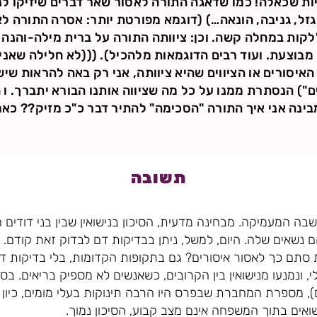
ות שכאלה! כמו שדאגה התורה לאסור שאר דברים שיזיקו לנו
 גזל, גניבה, הונאה…) (דוגמא מפורטת יותר: אסרה התורה ל
ללקות במחלה קשה. וכן: ציוותה התורה על ברית מילה-והנה
מבוצעת. ועוד רבים הדוגמאות מלהכיל). (((לא חלילה שאנ
יסורים או הציווים שהיא ציוותה, אני רק באה להראות שיש
ם") הנסתרת ממנו על כל מה שציווה אותנו הבורא יתברך. ו
מבינה אני איך התורה "הסכימה" להתיר דבר כ"כ מזיק?? כאמור,
תשובה
ה המעמיקה. מבחינה מדעית, הסיכון בנישואין שבין בני דודים
 נשאים שלה. היום, למשל, ניתן בבדיקות דם לבדוק זאת קודם. 
ם כך לאסור איסורים? גם בתקופות הקדומות, בלי בדיקות דם,
 ונמנעו מנישואין בין הקרובים, כשאנשים לא מספיק בריאים. בס
ם), מספרת המחברת שבפרס היו הרבה תינוקות בעלי מומים, כיון
ואים בתוך המשפחה אינם מצב קבוע, הסיכון נמוך.