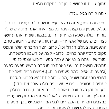
מתוך גישה זו לנושא טעון זה, נתקדם הלאה…
• מה קורה בגיל שלך?
כפי שזה נשמע, אתה נמצא בעיצומו של גיל הנעורים. זהו גיל
נפלא, מעניין וגם קצת תימהוני. מצד אחד אתה מגלה שיש לך
כוחות ויכולות שלא הכרת עד היום. בבמות שונות, אתה נחשף
לצדדים שונים של אישיותך- חברתיות, ערכיות, רוחניות, סתם
התעניינות בעולם הגדול וכו´. לרוב, הצד החברתי הולך ותופס
מקום מרכזי יותר בחיים, ולרוב- קצת על חשבון המשפחה.
ומצד שני, אתה מוצא את עצמך במעין חיפוש עצמי פנימי
מתמיד. השאלה "מי אני באמת?!" מנקרת בראש מפעם לפעם
(ולפעמים, אפילו כמה פעמים ביום…). אנשים רבים מאמצים
דפוסי התנהגות שונים (מה שיכול להתבטא בלבוש האזנה
למוזיקה מסוגים שונים אימוץ שפת סלנג אופנתית וכד´),
וכעבור זמן קצר זונחים אותם לטובת אחרים, גם כן כחלק
מתהליך מורכב זה. חיפוש ה-"אני" האמתי מתחזק שבעתיים
במצבים חברתיים הקשורים לבני המין השני. יש בכך מניעים
שונים- רצון להרשים, להפגין כוח וכדומה.