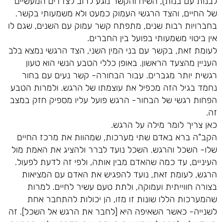
לבנות עם בנות), השיח והקשר נוגע לרוב לצדדים המעשיים
של החיים, והצד הרגשי העמוק כמעט ולא משמעותי בקשר.
בחברויות רבות שנים, מתפתח קשר עמוק עם השנים, שגם לו
אין ביטוי משמעותי בפועל בין החברים.
לעומת זאת, בקשר עם בני המין השני, הצד הרגשי נמצא בלב
העניין מהצעד הראשון. באופן כללי הטבע הנשי הוא טעון
רגשית יותר מגברים. עבור הבחורה- קשר נעים עם בחור
נחמד בגיל הזה מכפיל את עוצמתו של הרגש. ולמרות הטבע
הפחות רגשי של הבחור- הרגש פועל עליו מספיק חזק במצב
זה.
כאן צריך לומר מילה על הרגש.
הקב"ה ברא באדם שתי מערכות, שמהוות את מרכז החיים
שלו- השכל והרגש. השכל נועד לברר ולהציג את האמת מול
העיניים, עד כמה שהאדם מבין אותה, ולפי זה לדעת לפעול.
הרגש, לעומת זאת, נועד להפגיש את האדם עם המציאות
בצורה חווייתית ועמוקה, ולתת טעם עשיר לחיים. למרות
שהמערכות הללו שונות זו מזו, הן יכולות להתחבר אחת
לשנייה- כאשר השאיפה היא [לחבר את הרגש אל השכל]. זה