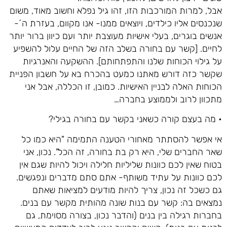
אבל, למרות המורכבות הזו, זהו גיל נפלא וחשוב מאוד, משום
שנכנסים אליו כילדים, ויוצאים ממנו- אנו מקוום, בעזרת ה´-
אנשים בוגרים, בעלי אישיות מעוצבת יותר ועם כיוון ברור יותר
לחיים. [קשר עם בחורה בשלב הזה של החיים עלול להשפיע
על גילוי הכוחות שלנו והתפתחותם]. ההשקעה והאנרגיות
שקשר כזה דורש מאתנו כמעט בהכרח בא על חשבון הפניית
הכוחות האלה לבניין האישיות. כמובן, זו הכללה, אבל אני
מתכוון לרוב ולממוצע בחברה…
• מה בעצם קורה כשאני בקשר עם בחורה בגילי?
אי אפשר להסתתר מאחורי הטענה התמימה "היא כמו כל
שאר החברים שלי, היא רק בת בחורה, זה הכל". נכון, אני
בטוח שאין לכם כוונות שליליות חלילה ויכול להיות שגם אין
לכם כוונות על עתיד משותף- אתם סתם מדברים ונפגשים.
גם כשכל זה נכון, צריך להיות מודעים למציאות שאתם
נמצאים בה: קשר עם בנות שונה מהותית מקשר עם בנים.
בחברות רגילה בין בנים (והדבר נכון, בצורה מסוימת, גם