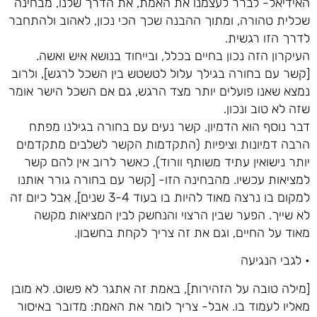
האידיאל- לברר לעצמנו את האמת, את הדרך שלנו, מבחינה
שכלית טהורה, ומתוך ההבנה שכך הכי נכון, לאהוב ולהתחבר
לדרך הזו רגשית.
העיקרון הזה נכון בחיים בכלל, ובייחוד בנושא איש ואשה.
[קשר עם בחורה בגילך עלול לטשטש בין השכל לרגש], ולרוב
נמצא שאנו פועלים יותר מצד הרגש, גם אם השכל הישר אומר
שזה לא טוב ונכון.
דבר נוסף הוא הדמיון. קשר נעים עם בחורה בגילנו מפתח
הרבה דמיונות וציפיות (התקדמות הקשר לשלבים מתקדמים
יותר נישואין עתיד משותף וורוד), כאשר לרוב אין להם קשר
למציאות עכשיו. מהבחינה הזו- [קשר עם בחורה גורר אותנו
למקום בו נרצה מאוד להיות בו בעוד 3-4 שנים], אבל כיום זה
לא שייך. הפער שבין הרצוי והנחשק לבין המציאות מקשה
מאוד על החיים, וגם את זה צריך לקחת בחשבון.
• לגבי הנגיעה
[מילה טובה על הזהירות], באמת זה אתגר לא פשוט. לא מובן
מאליו לעמוד בו. אבל- צריך לומר את האמת: מדובר באיסור