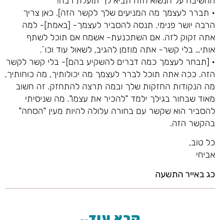
החשיבה על הנשוא הזה תביא לך תועלת רבה!
• תברר לעצמך מה המניעים שלך לקשר הזה]. כאן צריך
הרבה יושר פנימי. תנסה להסביר לעצמך- [באמת]- למה
אתה זקוק לזה. אם השתכנעת- אשמח אם תוכל לשתף
אותי… בלי קשר- אתה מוזמן להגיב, לשאול עוד וכו´.
• [תבחר לעצמך כמה דברים להשקיע בהם]- בלי קשר לקשר
הזה. ככה אתה תוכל לברר לעצמך מה יכולותיך, מה כוחותיך,
מה הנקודות החזקות שלך ובמה תרצה להתחזק. זה חשוב
מאוד שבחור בגילך ילמד "להכיר את עצמו". מה שניסיתי
להסביר הוא שקשר עם בחורה עלולה להיות מעין "הסחה"
בהקשר הזה.
כל טוב,
אביחי
כג באייר התשעה
קרא עוד..