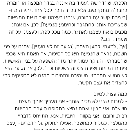
הלכתי, שהדרישה לעמוד בה איננה בגדר המלצה או חומרה
לחבר´ה מתקדמים, אלא בגדר חובה לכל אחד. יתירה מזו-
[ביצירת קשר עם בחורה, אנחנו בעצמנו יוצרים את המציאות
שמצריכה אותנו להתגבר ולהימנע מנגיעה]. לכן, אם אנחנו
מכניסים את עצמנו לאתגר, כמה נוכל לפרגן לעצמנו על זה
שעמדנו בו…?
[אך], לדעתי, למען האמת, [נגיעה זה לא העניין]. אמנם על פני
השטח, נראה שהנגיעה היא כל הסיפור, אך האמת היא שכפי
שהסברתי- העיקר עמוק יותר מזה: השפעה על בניין האישיות,
פיתוח דמיונות ויצירת ציפיות אשליות וכד´. לכן, אם נגיעה היא
לא הנושא המרכזי, השמירה והזהירות ממנה לא מספיקים כדי
להצדיק את עצם הקשר.
כמה עצות לסיום
• למרות שאני לא מכיר אותך- אני מעריך אותך מעצם
השאלה. אני מבין שאתה נמצא בתקופה סוערת מבחינות
רבות, ורובם- אני מקווה- חיוביות. אנא, התייחס לדבריי
כהמלצה, כמקור למחשבה, אפילו תחלוק על הדברים- [עצם