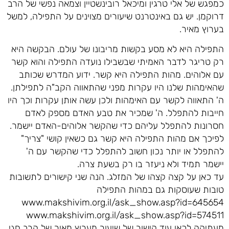
כמפגש של אלי טרגין ומיכאל רובינשטיין וצמאה נפשי של הרב
דרוקמן. יש גם באינטרנט שיעורים מצוינים על התפילה, למשל
בערוץ מאיר.
התפילה היא לא מסע בקשות מריבונו של עולם. הבקשה היא
רק טריגר לדבר האמיתי שבשבילו נועדה התפילה והוא קשר
עם אלוהים. מהות התפילה היא קשר. ידוע המדרש שכותב
שהאימהות שלנו היו עקרות מפני שהתאווה הקב"ה לתפילתן.
ה' התאווה לקשר עם האימהות ולכן עשה אותן עקרות וכך היו
חייבות להתפלל. ה' שמכיר את טבע האדם מספק לאדם
חסרונות להתפלל עליהם כדי שהקשר אלוהים-האדם יישמר.
לפיכך אם מהות התפילה היא קשר גם כשאין קושי "צריך"
להתפלל או יותר נכון חשוב להתפלל כדי שהקשר עם ה'
יישמר תמיד ולא ניעזר בו רק בשעת צרה.
עד כאן על קצה קצהו של המזלג. הנה שני קישורים לתשובות
טובות שעוסקות גם במהות התפילה
www.makshivim.org.il/ask_show.asp?id=645654
www.makshivim.org.il/ask_show.asp?id=574511
מעתיקה לכאן עוד קישור של שיעור מערוץ מאיר של הרב חגי