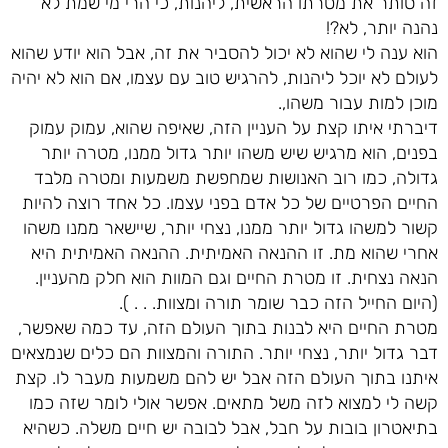
זה סותר את מטרתו הראשית, ליהנות, כי הרי מי שמת לא
נהנה יותר, לא?!
הוא ענה לי שהוא לא יכול להסביר את זה, אבל הוא יודע שהוא
לעולם לא יוכל ליהנות, להרגיש טוב עם עצמו, אם הוא לא יהיה
מוכן למות עבור משהו,.
דיברתי איתו קצת על העניין הזה, שאיפה שהוא, עמוק עמוק
בפנים, הוא מרגיש שיש משהו יותר גדול ממנו, מטרה יותר
גדולה, כמו רוב האנושות שמחפשת משמעות ומטרה מלבד
החיים הפרטיים של כל אדם בפני עצמו. כל אחד רוצה להיות
קשור למשהו גדול יותר ממנו, נצחי יותר, שיישאר ממנו משהו
אחרי שהוא מת. זו ההנאה האמיתית. ההנאה האמיתית היא
הנאה נצחית. זו מטרת החיים וגם המוות הוא חלק מהעניין.
(היום החייל הזה כבר שומר תורה ומצוות. . . ).
מטרת החיים היא לבנות בתוך העולם הזה, עד כמה שאפשר,
דבר גדול יותר, נצחי יותר. התורה והמצוות הם כלים שנמצאים
איתנו בתוך העולם הזה אבל יש להם משמעות מעבר לו. קצת
קשה לי למצוא לזה משל מתאים. אפשר אולי לומר שזה כמו
בתיאטרון בובות על חבל, אבל לבובה יש חיים משלה. כשהיא