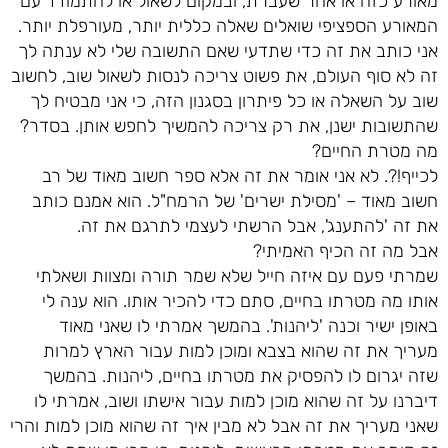
מאורע כזה או אחר שעברת, ובמקום לשאול או להתמודד עם
המאורע הספציפי שואלים שאלה כללית יותר, מעורפלת יותר.
אני כותב את זה כדי שתדעי שאם התשובה שלי לא ענתה לך
זה לא סוף העולם, את פשוט צריכה לנסות לשאול שוב, לחשוב
שוב על השאלה או כל פיתרון בסגנון הזה, כי אני מבטיח לך
שהתשובות ישנן, את רק צריכה להמשיך לחפש אותן. בסדר?
מה מטרת החיים?
לכייף!?. לא אני אומר את זה אלא ספר חשוב מאוד של רב
חשוב מאוד – 'מסילת ישרים' של הרמח"ל. הוא אמנם כותב
את זה 'להתענג', אבל הרשתי לעצמי לתרגם את זה.
אבל מה זה הכיף האמיתי?
שמרתי פעם עם איזה חייל שלא שמר תורה ומצוות ושאלתי
אותו מה מטרתו בחיים, סתם כדי להכיר אותו. הוא ענה לי
באופן ישיר וכנה 'ליהנות'. בהמשך אמרתי לו שאני מאוד
מעריך את זה שהוא בצבא ומוכן למות עבור הארץ למרות
שזה יגרום לו להפסיק את מטרתו בחיים, ליהנות. בהמשך
דיברנו על זה שהוא מוכן למות עבור אישתו ושוב, אמרתי לו
שאני מעריך את זה אבל לא מבין איך זה שהוא מוכן למות והרי