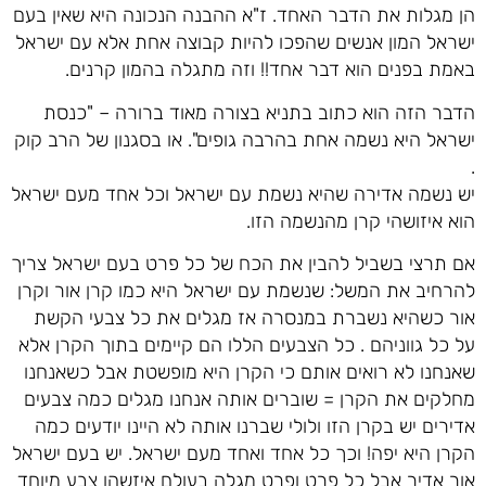
הן מגלות את הדבר האחד. ז"א ההבנה הנכונה היא שאין בעם
ישראל המון אנשים שהפכו להיות קבוצה אחת אלא עם ישראל
באמת בפנים הוא דבר אחד!! וזה מתגלה בהמון קרנים.
הדבר הזה הוא כתוב בתניא בצורה מאוד ברורה – "כנסת
ישראל היא נשמה אחת בהרבה גופים". או בסגנון של הרב קוק
.
יש נשמה אדירה שהיא נשמת עם ישראל וכל אחד מעם ישראל
הוא איזושהי קרן מהנשמה הזו.
אם תרצי בשביל להבין את הכח של כל פרט בעם ישראל צריך
להרחיב את המשל: שנשמת עם ישראל היא כמו קרן אור וקרן
אור כשהיא נשברת במנסרה אז מגלים את כל צבעי הקשת
על כל גווניהם . כל הצבעים הללו הם קיימים בתוך הקרן אלא
שאנחנו לא רואים אותם כי הקרן היא מופשטת אבל כשאנחנו
מחלקים את הקרן = שוברים אותה אנחנו מגלים כמה צבעים
אדירים יש בקרן הזו ולולי שברנו אותה לא היינו יודעים כמה
הקרן היא יפה! וכך כל אחד ואחד מעם ישראל. יש בעם ישראל
אור אדיר אבל כל פרט ופרט מגלה בעולם איזשהו צבע מיוחד