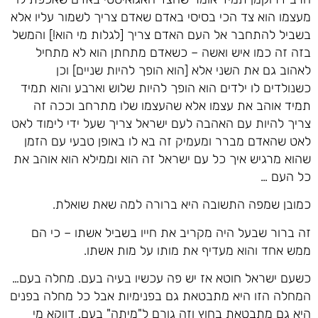
מעצמו הוא צד הכי בסיסי באדם שאדם צריך לשמור עליו אלא
בשביל להתחבר אל העם האדם צריך [לגלות מי הוא!] והמשל
בזה זה כמו איש ואשה – כשאדם מתחתן הוא לא מתחיל
לאהוב גם את השני אלא [הוא הופך להיות שניים] וכן
כשנולדים לו ילדים הוא הופך להיות שלוש וארבע והוא תמיד
תמיד אוהב את עצמו אלא שהעצמו שלו מתרחב וככה זה
צריך להיות עם האהבה לעם ישראל צריך שעל ידי לימוד לאט
לאט שהאדם מברר ומעמיק זה בא לו באופן טבעי עם הזמן
שהוא מרגיש איך כל עם ישראל זה הוא וממילא הוא אוהב את
כל העם …
כמובן שמפה התשובה היא ברורה למה שאת שואלת.
זה ברור שבעל היה מקריב את חייו בשביל אשתו – כי הם
ממש אחד והוא מעדיף את מותו על מות אשתו.
כשעם ישראל חוטא אז יש פה עכשיו בעיה בעם. מחלה בעם…
המחלה הזו היא מתבטאת גם בפנימיות אבל כל מחלה בפנים
היא גם מתבטאת בחוץ וזה גורם ל"מיתה" בעם. דווקא מי