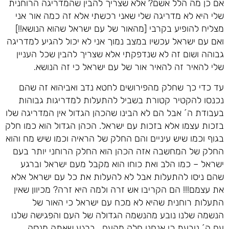
אם כן מה הלל אשם? אלא שצריך להבין שהמדריגה הרוחנית
שלי היא לא מדריגה שלי שאני רכשתי אלא זה כמה אור אני
מצליח להופיע בקרבי [מהאור של עם ישראל שהוא הנושא!!]
ואם עם ישראל עכשיו במצב נמוך אני לא יכול להגיע למדריגה
גבוהה ושום זה לא שנדפקתי אלא שצריך להבין שכל העניין
שלי להאיר זה להאיר אור של עם ישראל כי זה הנושא.
עד כדי כך שחלק מהפירושים לחטא נדב ואביהוא זה שהם
נכנסו להקטיר קטורת בשביל להתעלות למדריגות גבוהות
בעבודת ה´ אבל הם לא הבינו שהכהן הגדול אין המדריגה שלו
בזכות עצמו אלא בזכות עם ישראל. הכהן הגדול הוא כמו חלק
בגוף וכמו שיש עיניים והם החלק של הראיה וכמו שיש מח והוא
החלק של המחשבה אזה הכהן הוא החלק הרוחני יותר בעם
ישראל – כמו הלב ואת כוחו הוא מקבל מעם ישראל וברגע
שהם ניסו להתעלות אבל לא להעלות את כל עם ישראל אלא
את עצמם!!! הם הקריבו אש זרה ולמה היא זרה? מכיוון שאין
התעלות רוחנית שהיא לא מכח עם ישראל כי האור של
הנשמה שלנו נובע מהנשמה הגדולה של העם והפגישה שלנו
עם ה´ נובעת כי אנחנו חלק מהעם . ברגע שאתה מנסה