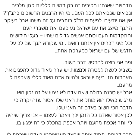
הדמויות שאנחנו מכירים זה רק דמויות כלליות כגון מלכים
ונביאים שנבואתם לכל העם.. מי היו הרבנים החשובים בתנ"ך?
אין אנו יודעים. לפעמים חז"ל כותבים על זה משהו אבל בעיקר
התנך מייצג את עם ישראל נע כעם ואת משברי העם
והתקדמות העם וסתם אנשים גדולים שהיו – בעלי חידושים
וכל מיני דברים אין אנחנו רואים . מי שקורא תנך שם לב על
הדגש של עם ישראל כמערכת אחת..
ופה אני רוצה להדגיש דבר חשוב.
בשביל לגשת למטרה ולמצוות יש ערך מאוד גדול להפנים את
האחדות הזו בעם ישראל ולהיות אדם מאוד כללי שאכפת לו
מהעם..
אבל יש סכנה גדולה שאם אדם לא ניגש אל זה נכון הוא
מרגיש כאילו הוא מוחק את האני שלו ואסור שזה יקרה כי
הדבר הכי חשוב באדם זה האני שלו.
לכן אסור שאדם כל הזמן ילך ויאמר לעצמו – אני צריך שיהיה
לי יותר אכפת מהעם ויותר אכפת מהכלל כי זה יפגע בו.
הרב דרוקמן תמיד אומר שהצד האגואיסטי באדם שאכפת לו