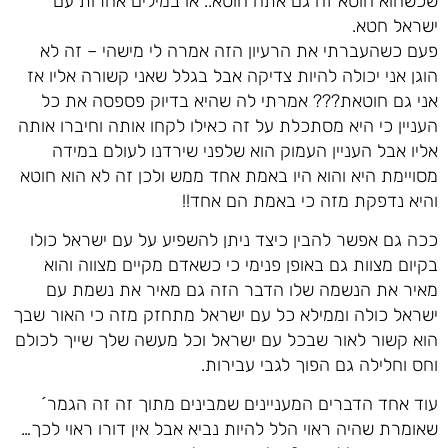
שכשהוא חוטא זה גם אתה חוטא.. או במילים אחרות עם
ישראל חטא.
פעם כשהעברתי את הרעיון הזה אמרה לי מישהי – זה לא
הוגן אני יכולה להיות צדיקה אבל בגלל שאני קשורה אליו אז
אני גם חוטאת??? אמרתי לה שהיא בדיוק פספסה את כל
העניין כי היא מסתכלת על זה כאילו לקחו אותה וחיברו אותה
אליו אבל העניין העמוק הוא שלפני שירדנו לעולם במידה
מסויימת היא והוא היו באמת אחד ממש ולכן זה לא הוא חוטא
והיא נדפקת מזה כי באמת הם אחד!!
ככה גם אפשר להבין כיצד ניתן להשפיע על עם ישראל כולו
בקיום מצוות גם באופן פנימי כי כשאדם מקיים מצווה והוא
מאיר את הנשמה שלו הדבר הזה גם מאיר את נשמת עם
ישראל כולה וממילא כל עם ישראל מתחזק מזה כי האור שבך
הוא קשור לאור שבכל עם ישראל וכל מעשה שלך שייך לכולם
וחס וחלילה גם הפוך לגבי עבירות.
עוד אחד הדברים המעניינים שמבינים מתוך זה זה הגמר´
שאומרת שהיה ראוי הלל להיות נביא אבל אין דורו ראוי לכך…