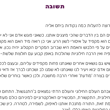
תשובה
רוצה להעלות כמה נקודות ביחס אליה
ם הם בין הדברים שהכי מיצגים אותנו. כשאני פוגש אדם אני לא 
הוא מקפיד על איסורי לשון הרע. אני כן רואה מיד האם הוא מקפ
 על פי הלבוש והאמת היא שברוב המקרים הקטלוג יהיה נכון. א
ה ואין הרבה חילוניות שהולכות באופן קבוע עם חולצות שלשת-
ש גם נושאים אחרים שאנחנו פחות מקפידים עליהם, ובעצם לכל 
 אדם יבוא ויעיר לנו שאנחנו לא שמנו לב ושכחנו לברך אז ודאי
ים בצורה 'מודעת' ואחרי הרבה מחשבה, ולכן כאשר בוחרים שלא
בהם העולם החילוני והעולם הדתי נמצאים ב'התנגשות'. התחום 
ילונית, התקשורת, המכשירים האלקטרוניים למיניהם כולם מעודד
ומת זאת, התורה מחנכת אותנו לאיפוק, לשמירה, לטהרה. כיון שכ
ילוניות באופן כללי. (אגב,