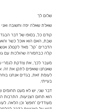
שלום לך
שאלת שאלה יפה וחשובה ואני 
קודם כל, בסופו של דבר הבגדי
שבת, האם הוא אוכל כשר והאם 
הדברים ´קל´ מאד לקטלג אנשים
קלה כבחמורה שהולכות עם גופי
מעבר לכך, את צודקת לגמרי שי
שאנחנו שואפים לתקן את זה. אם
לעומת זאת, בגדים אנחנו בוחר
בעייתי.
דבר שני, יש לא מעט תחומים ש
הוא תחום הצניעות. התרבות הח
מעודדים 'חופש' וכן הלאה. לע
דגש על הצניעות כדרך להלחם בח