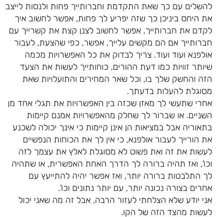
להשלים עם כך שאת התקדמת וחברותייך פחות ולנסות לייצב
את היחס ביניכן כך שזה יפריע לך פחות, אפשר לחשוב איך
לקדם את חברותייך, אפשר לחשוב לצנן קצת את קשרייך עם
חברותייך אם הם מקשים עלייך, אפשר, כפי שהצעת, לעבור
אולפנא ועוד ועוד. צריך לבדוק את כל האפשרויות מכמה
שיותר זוויות כמו דעת ההורים, כוחותייך לעשות את הצעד
הזה והחשק שלך בו, וכל שאר המחירים והתועלויות שאת
מסוגלת להעלות בדעתך.
אחרי שתעשי לך מאזן שכזה בין האפשרויות את תגלי אחד מן
השניים. או שברור לך שחלק מהאפשרויות אמנם קיימות
בתאוריה אבל במציאות הן אינן קיימות כי אינך יכולה לשכנע
את הורייך לעבור אולפנא, כי אין לך את הכוחות הנפשיים
לעשות את זה ואת פשוט לא מסוגלת לאלץ את עצמך לזה
וכו', ואז תהיה ברורה לך הדרך האחת האפשרית, או שתהיה
לך התלבטות ברורה יותר, ואז אפשר יהיה להתייעץ עם
אחרים בצורה נכונה יותר, עם יותר נתונים וכו'.
אני יודע שלא הצלחתי לעזור הרבה, אבל זה מה שאני יכול
לעשות מהצד הזה של הקו.