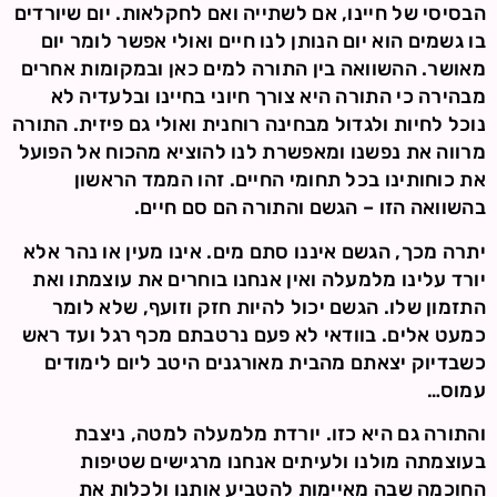
הבסיסי של חיינו, אם לשתייה ואם לחקלאות. יום שיורדים
בו גשמים הוא יום הנותן לנו חיים ואולי אפשר לומר יום
מאושר. ההשוואה בין התורה למים כאן ובמקומות אחרים
מבהירה כי התורה היא צורך חיוני בחיינו ובלעדיה לא
נוכל לחיות ולגדול מבחינה רוחנית ואולי גם פיזית. התורה
מרווה את נפשנו ומאפשרת לנו להוציא מהכוח אל הפועל
את כוחותינו בכל תחומי החיים. זהו הממד הראשון
בהשוואה הזו – הגשם והתורה הם סם חיים.
יתרה מכך, הגשם איננו סתם מים. אינו מעין או נהר אלא
יורד עלינו מלמעלה ואין אנחנו בוחרים את עוצמתו ואת
התזמון שלו. הגשם יכול להיות חזק וזועף, שלא לומר
כמעט אלים. בוודאי לא פעם נרטבתם מכף רגל ועד ראש
כשבדיוק יצאתם מהבית מאורגנים היטב ליום לימודים
עמוס…
והתורה גם היא כזו. יורדת מלמעלה למטה, ניצבת
בעוצמתה מולנו ולעיתים אנחנו מרגישים שטיפות
החוכמה שבה מאיימות להטביע אותנו ולכלות את