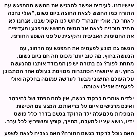
אישיותנו. לעיתים אפשר להרגיש את החשש מהמפגש עם
התורה כמו החשש לצאת החוצה ביום גשום, "אולי נחכה
לאחר כך, אולי יתבהר" לוחש לנו הקול שבנו. אנחנו לא
תמיד מוכנים לצאת אל הגשם מחשש שניפגע ומעדיפים
את החמימות האביבית והקיצית על פני השפע החורפי.
הגשם גם מונע לפעמים את המפגש עם הרחוב, עם
הנעשה בחוץ. מה טוב יותר מכוס תה חם ביום גשום,
מתחת לפוך? גם בתורה יש פן המבודד אותנו מהנעשה
בחוץ. יש איזושהי הסתגרות מסוימת בעולם אחר המתבונן
על העולם החיצוני מבעד לעדשה עמומה בחלקה ואולי
לפעמים אפילו אטומה.
ילדים אוהבים לרקוד בגשם, אין להם הפחד של להירטב
ואינם מרגישים איום על בריאותם. המגע עם הטיפות
הנופלות מלמעלה ילד הרוקד בגשם בדרך כלל פושט
ידיו, נושא עיניו למעלה, מחייך, קופץ ומשפריץ לכל עבר.
האם נוכל לרקוד בגשם התורה? האם נצליח לצאת לשפע