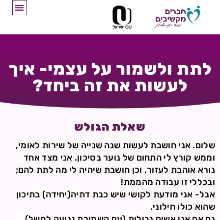
לתת ולשמור על עצמי- איך
לעשות את זה ביחד?
שאלת הגולש
שלום. אני חושבת לעשות שנה שנייה של שירות לאומי,
וממש קורץ לי התחום של נוער בסיכון. אני מצד אחד
נורא אוהבת לעזור, וכן חושבת שיהיה לי מה לתת להם;
ובכללי זו עבודה מהממת!
אבל- אני מודעת לקושי שיש כבת דתיה(יחידה) בתיכון
שהוא כולו חילוני.
גם אם אני אשים גבולות (עם השמירת נגיעה למשל),