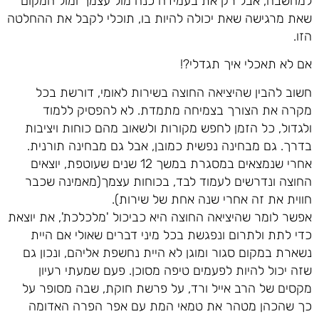
למחשבה, אבל רק את בעמידה כנה מול עצמך ומול המקום
שאת מרגישה שאת יכולה להיות בו, תוכלי לקבל את ההחלטה
הזו.
אם לא תאכלי איך תגדלי?!
חשוב להבין שהיציאה החוצה בשירות לאומי, דורשת בכל
מקרה את הצורך בצמיחה מתמדת. לא להפסיק ללמוד
ולגדול, כל הזמן לחפש מקורות ולשאוב מהם כוחות ויציבות
בדרך. גם מבחינה נפשית כמובן, אבל גם מבחינה תורנית.
אחרי שנמצאים במסגרת במשך 12 שנים שעוטפת, יוצאים
החוצה ונדרשים לעמוד לבד, בכוחות עצמך(מאמינה שכבר
חווית את זה אחרי שנה אחת של שירות).
אפשר לומר שהיציאה החוצה היא כביכול 'מלכלכת', את יוצאת
כדי לתת ולתרום ונפגשת בכל מיני דברים שאולי אם היית
נשארת במקום סגור ומוגן לא היית נחשפת אליהם, ונכון גם
שזה יכול להיות לפעמים טיפה מסוכן. פעם שמעתי רעיון
מקסים של הרב אייל ורד, על פרשת חוקת, שבה מסופר על
כך שהכהן מטהר את טמאי המת עם אפר הפרה האדומה