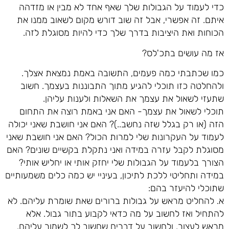
כדי לעמוד על הגבולות שלך שאף אחד לא מבין או מזדהה
איתם. זה אפשרי, אבל זה שוב דורש מקום לשאוב ממנו את
הכוחות ואת היציבות בדרך שלך כדי להיות מסוגלת לזה.
אז מה עושים בתכ'לס?
כמו שכתבתי כמה פעמים, התשובה באמת נמצאת אצלך.
ולהחלטה כזו תוכלי להגיע מתוך התבוננות בעצמך. חשוב
שתעזי לשאול את עצמך את השאלות ולענות עליהן.
תוכלי לשאול את עצמך- האם אני באמת רוצה את התחום
הזה (או רק בגלל שזה נחשב..)? האם אני חושבת שאני יכולה
לעמוד על העקרונות שלי למרות הכול? האם אני חושבת שאני
מסוגלת לקבל עזרה במידה ואני נתקלת בקשיים שונים? האם
הצורך בלעמוד על הגבולות שלי יחזק אותי או יחליש אותי?
במידה ותחליטי ללכת לתיכון, בעיניי יש כמה כלים משמעותיים
שתוכלי להיעזר בהם:
א. להחליט מראש על גבולות ברורים שאת שומרת עליהם. לא
להתחיל ואז לחשוב על מה כדאי לקבוע בתור גבול. אלא
מראש לעצור, ולחשוב על דברים שחשוב לך לשמור עליהם,