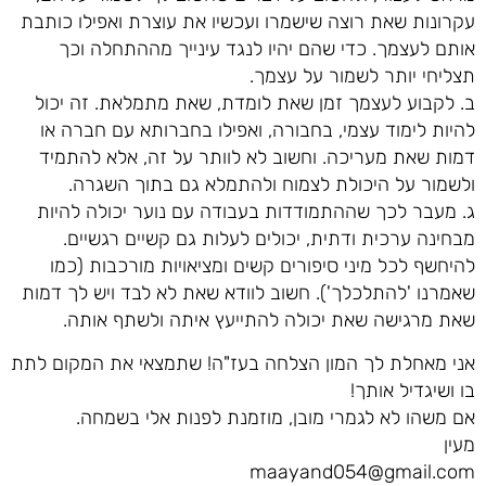
עקרונות שאת רוצה שישמרו ועכשיו את עוצרת ואפילו כותבת
אותם לעצמך. כדי שהם יהיו לנגד עינייך מההתחלה וכך
תצליחי יותר לשמור על עצמך.
ב. לקבוע לעצמך זמן שאת לומדת, שאת מתמלאת. זה יכול
להיות לימוד עצמי, בחבורה, ואפילו בחברותא עם חברה או
דמות שאת מעריכה. וחשוב לא לוותר על זה, אלא להתמיד
ולשמור על היכולת לצמוח ולהתמלא גם בתוך השגרה.
ג. מעבר לכך שההתמודדות בעבודה עם נוער יכולה להיות
מבחינה ערכית ודתית, יכולים לעלות גם קשיים רגשיים.
להיחשף לכל מיני סיפורים קשים ומציאויות מורכבות (כמו
שאמרנו 'להתלכלך'). חשוב לוודא שאת לא לבד ויש לך דמות
שאת מרגישה שאת יכולה להתייעץ איתה ולשתף אותה.
אני מאחלת לך המון הצלחה בעז"ה! שתמצאי את המקום לתת
בו ושיגדיל אותך!
אם משהו לא לגמרי מובן, מוזמנת לפנות אלי בשמחה.
מעין
maayand054@gmail.com