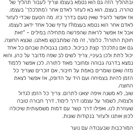
ובתהליך הזה גם הוא נטמא בעצמו וצריך לעבור תהליך של
טהרה. בעצם, הוא בא לעזור לאדם אחר ו'מתלכלך' בעצמו.
אז אפשר להגיד שאין טעם בדרך כזו. מה הטעם שכדי לעזור
לאדם אחר הוא נטמא בעצמו?! עדיף שכל אחד ידאג לעצמו.
אבל אז אפשר לראות שהפרשה מתחילה במילים – "זאת
חוקת התורה". כלומר, זה מה שמתבקש מאתנו. שנצא החוצה.
גם אם נתלכלך קצת כביכול. כמובן בגבולות שבהם כל אחד
יכול לתת ולכן בעיניי, צריך לשים לב שפה מדובר על כהן, והוא
נמצא בדרגה גבוהה ומחובר מאוד לתורה. לכן אפשר ללמוד
מזה שאם שומרים באמת על חיבור, אם זוכרים שצריך כל
הזמן להיות בצמיחה ועם היד על הדופק, אז אפשר לצאת
החוצה.
שוב, לא משנה איפה יצאנו לתרום. צריך כל הזמן לגדול
ולצמוח, לשמור על עצמנו דרך לימוד, דרך חבורה טובה
שעוזרת לנו, ואפילו דרך קשר עם דמות משמעותית שיכולה
לכוון אותנו ולעזור בנקודות שונות.
המורכבות שבעבודה עם נוער