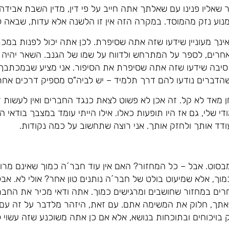
 שאליו פנינו עם שאלתך אתה חייב על פי דין, מדין השבת אבידה
נוע נזק מהמוסד. במקרה הזה אין זו הלשנה אלא עדות, שבאה ל
נך מעוניין שידעו שזה אתה שסיפרת. לכן אתה יכול לפנות במכתב
חרים, לספר על המתרחש ולדווח על שמו של הגנב. השאר יהיה 
 סיבה שידעו שזה אתה שסיפרת את הסיפור. אני מציע שבמכתבך
שהדברים נודעו להם דרך תלמיד – יש לביה"ס מספיק דרכים אחרו
ן מאד לא קל. זה אכן לא פשוט לצאת כנגד החברים ואין לעשות
י שלי, גם אז היו תופעות כאלו. אילו הייתי עומד במצבך בודאי
עודד אותך ולחזק אותך. אני רוצה שתחשוב על כמה נקודות.
סוט. אבל – כל המחזור? האם אין עוד חבר´ה כמוך שאינם מרוצ
וך, אלא שמיעוט בולט של חבר´ה נותנים טון אחר? אולי לא. אבל
אחרים במחזור שחושבים ומרגישים כמוך. אתה ודאי מכיר את החב
אתך, חלוק את המשימה אתם. עם זאת, היזהר מלדבר על זה עם מ
ק בויכוחים ובתוכחות בנושא, אלא אם כן אתה משוכנע שזה עשוי 