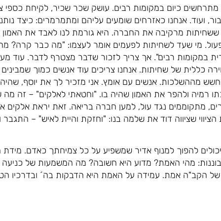
 מתרחשים כיום במקומות רבים. עושק שכר שכיר, לקיחת כספי צ
בור, ועוד. אנחנו כאזרחים שומעים עליהם ומתמרמרים: כיצד נו
ששחיתות מרקיבה את החברה. היא גורמת לנו לאבד את האמון 
עול. מי שעד לשחיתות לפעמים אומר לעצמו: "מה כבר קרה? מה 
ת במקומות רבים". אך צריך לזכור שדבר מצטרף לדבר. עוד מעש
וירה כללית של שחיתות. אנחנו צריכים עוד אנשים כמוך שמביני
שש מההשלכות. אנשים עם אומץ. אני מזכיר לך את יוסף, שהיה 
ו רמיה ולהפר את האמון שהיה בו. "וחטאתי לאלקים" – זה מה ש
רים, מתקוממים נגד עול, למען חברה בריאה. זאת יראת אלקים אמ
ציווי שציווה דוד את שלמה בנו: "וחזקת והיית לאיש" – התגבר 
יכולים להפוך למנוף אדיר שמשפיע על כל צמיחתך כאדם. מידת
ננות: מהי האמת? מדוע היא חשובה? מה המשמעות של כניעה ל
 של הקב"ה אמת. עמידה על האמת היא הדבקות בה´ ובדרכיו הטו