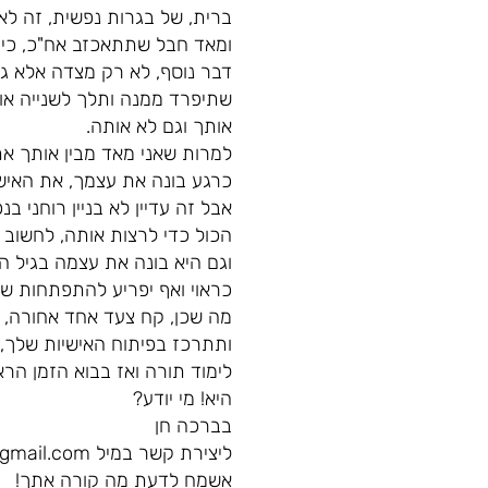
ברית, של בגרות נפשית, זה לא
ומאד חבל שתתאכזב אח"כ, כי 
דבר נוסף, לא רק מצדה אלא ג
שתיפרד ממנה ותלך לשנייה או
אותך וגם לא אותה.
למרות שאני מאד מבין אותך א
כרגע בונה את עצמך, את האישי
אבל זה עדיין לא בניין רוחני
הכול כדי לרצות אותה, לחשוב כ
וגם היא בונה את עצמה בגיל הז
כראוי ואף יפריע להתפתחות ש
מה שכן, קח צעד אחד אחורה, 
ותתרכז בפיתוח האישיות שלך,
לימוד תורה ואז בבוא הזמן הרא
היא! מי יודע?
בברכה חן
ליצירת קשר במיל chencorcos@gmail.com
אשמח לדעת מה קורה אתך!