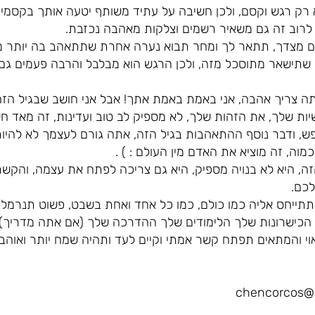
 רק רגש וקסם, ולכן חשיבה על עתיד משותף יטעה אותך בקסמי שו
לרוב זה גם משאיר רשמים וצלקות מאהבה נכזבת.
ם מצדך, תתאר לך ומחר תבוא נערה אחרת שתתאהב בה יותר מה
 שתישאר מתוסכל מזה, ולכן הרגש הוא מבלבל והרבה פעמים גם 
תה צריך אהבה, אני באמת באמת אתך! אבל אני חושב שבגיל הז
ות שלך, את הזהות שלך, לא מספיק לב טוב ועדינות, זה מאד חשו
 בנפש, ודבר נוסף ההתאהבות בגיל הזה, אתה גורם לעצמך לא לה
מוה, זה מוציא את האדם מין העולם : ) .
ה, היא לא בנויה מספיק, היא גם צריכה לפתח את עצמה, והקשר ה
לכם.
תתייחס אליה כמו כולם, כמו כל אחד ואחת בשבט, פשוט תנרמ
 הכישרונות שלך הלימודים שלך ההדרכה שלך (אם אתה מדריך) ה
וי והמתאים תפתח קשר אמתי וקיים לעד ותהיה שמח יותר ואוהב י