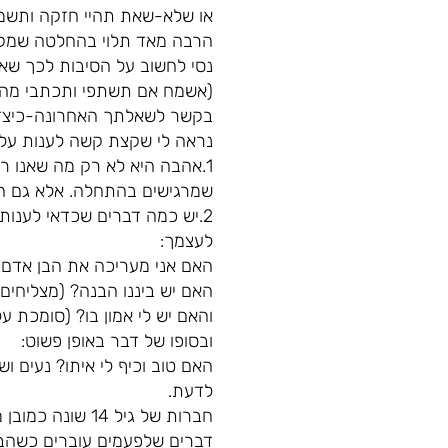
או שלא-שאת תהיי חזקה ותשמר
הרבה מאד תלוי בהחלטה שמקב
נסי לחשוב על הסיבות לכך שאת
(אשמח אם תשתפי ותכתבי מה ה
בקשר לשאלתך האחרונה-כיצד 
נראה לי שקצת קשה לענות על 
1.אהבה היא לא רק מה שאנו רואים בטלויזיה ומה שמשדרים לנו. זו לא רק ההתלהבות
שמרגישים בהתחלה. אלא גם חי
2.יש כמה דברים שכדאי לענות
לעצמך:
האם אני מעריכה את הבן אדם
האם יש ביננו הבנה? (מצליחים
והאם יש לי אמון בו? (סומכת על
ובסופו של דבר באופן פשוט:
האם טוב וכיף לי איתו? נעים 
לדעת.
דברים שלפעמים עוברים כשהבן 