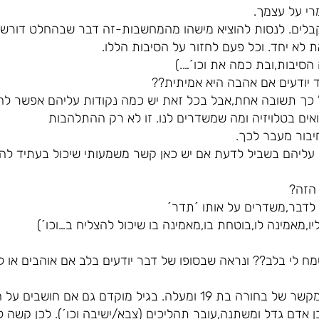
י על עצמך.
לים. לנסות להוציא מישהו מהמחשבות-זה דבר שבהחלט דורש
 לא יחד. וכל פעם לחזור על הסיבות הללו.
סיבות,ובת כמה את וכו´….)
יודעים אם אהבה היא אמיתית??
כך תשובה אחת,אבל בכל זאת יש כמה נקודות עליהם אפשר לח
בור מעבר לכך.
 עליהם בשביל לדעת אם יש כאן קשר משמעותי שיכול בעתיד להוב
 הזה?
 לדבר,משדרים על אותו ´תדר´
יו,מאמינה לו,בוטחת בו,מאמינה בו שיכול להצליח ב…וכו´)
ושמח לי בלב?? ונראה שבסופו של דבר יודעים בלב אם אוהבים א
חברות של גיל 14 שונה כמובן מקשר של בחורה בת 19 ומעלה. בגיל מוקד
אדם גדל ומשתנה,עובר תהליכים (צבא/ישיבה וכו´). לכן קשה ל