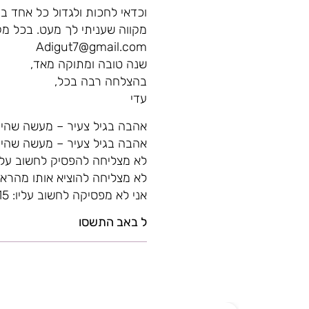
וכדאי לחכות ולגדול כל אחד ב
מקווה שעניתי לך מעט. בכל מק
Adigut7@gmail.com
שנה טובה ומתוקה מאד,
בהצלחה רבה בכל,
עדי
אהבה בגיל צעיר – מעשה שהיה: //www.kipa.co.il/education/show.asp?id=4579
אהבה בגיל צעיר – מעשה שהיה 2: ://www.kipa.co.il/education/show.asp?id=4612
לא מצליחה להפסיק לחשוב עליו: //www.kipa.co.il/ask/show.asp?id=51125
לא מצליחה להוציא אותו מהראש: //www.kipa.co.il/ask/show.asp?id=64177
אני לא מפסיקה לחשוב עליו: https://www.kipa.co.il/ask/show.asp?id=50615
ל באב התשסו