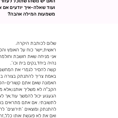
האם יש משהו שתוכל לעזור 
ועוד שאלה-איך יודעים אם 
משמעות המילה אהבה?
שלום לכותבת היקרה.
ראשית,יישר כוח על האומץ והכ
אני מניחה שאת חושבת וחולמת 
נהיה ביחד,נקים בית וכו´.
קשה להסיר לגמרי את המחשבות 
באמת צריך להתנתק בצורה ברו
האמונה שאם אתם קשורים-הקב"
הקב"ה לא משליך אותנו,אלא משג
הגעגוע יכול להמשך עוד,אך לא
לתשובתי. אם אתם מתראים בשכ
להתנתק ומוצאים ´תירוצים´ להי
ואם את לא פוגשת אותו כלל,זה