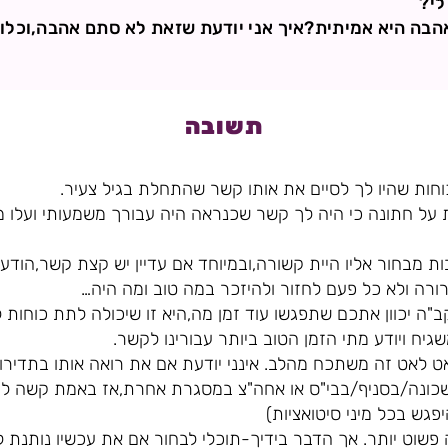
לי?
אהבה היא אמיתית?איך אני יודעת שזאת לא סתם אהבה,וכל
תשובה
וחות שהיו לך לסיים את אותו קשר שהתחלת בגיל צעיר.
על חתונה כי היה לך קשר שכנראה היה עבורך משמעותי ועלו מ
מבחור אליו היית קשורה,ובמיוחד אם עדיין יש קצת קשר,הודעות,
רה ולא כל פעם לחזור ולהיזכר במה טוב ומה היה…
ה יכוון אתכם שתפגשו עוד זמן מה,היא זו שיכולה לתת כוחות 
יח ויודע מתי הזמן הטוב ביותר עבורינו לקשר.
ט לאט זה משתכח מהלב. אינני יודעת אם את רואה אותו בתדירות
ונה/בסניף/בבי"ס או אחה"צ במסגרת אחרת,אז באמת קשה להתנ
פגש בכל מיני סיטואציות)
 פשוט יותר. אך הדבר בידיך-תוכלי לבחור אם את עכשיו נותנת 