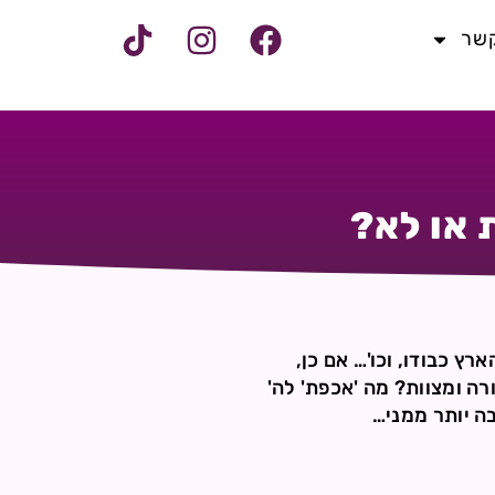
קשר
 או לא?
ץ כבודו, וכו'… אם כן,
רה ומצוות? מה 'אכפת' לה'
בה יותר ממני…