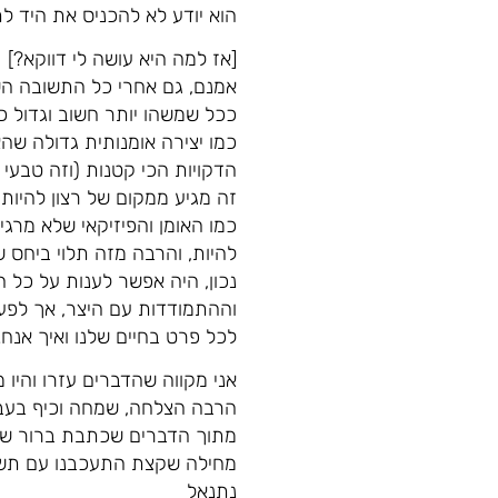
הוא יודע לא להכניס את היד ל
[אז למה היא עושה לי דווקא?]
אמנם, גם אחרי כל התשובה הש
ככל שמשהו יותר חשוב וגדול כך
כמו יצירה אומנותית גדולה שהא
הדקויות הכי קטנות (וזה טבעי ל
זה מגיע ממקום של רצון להיות
כמו האומן והפיזיקאי שלא מרגי
להיות, והרבה מזה תלוי ביחס ש
נכון, היה אפשר לענות על כל 
וההתמודדות עם היצר, אך לפע
לכל פרט בחיים שלנו ואיך אנחנ
אני מקווה שהדברים עזרו והיו
הרבה הצלחה, שמחה וכיף בעב
מתוך הדברים שכתבת ברור שזה 
מחילה שקצת התעכבנו עם תש
נתנאל