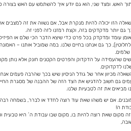
תוך האש. ומצד שני, הוא גם יודע איך להשתמש עם האש בצורה טו
אלה הזו יכולה להיות מנקרת אבל, אם נשווה את זה למצבים אח
 גם יותר מדקדקים בזה, וקצת רמזנו לזה לפני זה.
ומן עומד ומדקדק בכל פרט כדי שיצא הדבר הכי שלם או הפיזיקאי
חלוטין), כך גם אנחנו בחיים שלנו. במה שמוביל אותנו – האמונה 
 שלמים.
שים שהעמידה על הדקדוק והפרטים הקטנים חונק אלא נותן מקום ל
לנו לדקדוקים.
השאלה מכיוון אחר של גודל הניסיון שיש בכך שהרבה פעמים אנח
מים גם חשוב להדגיש את הצד הזה של ההבנה של מסגרת החיים
ו מביאים את זה לטבעיות שלנו.
 מובנים. אם יש משהו שאת עוד רוצה לחדד או לברר, בשמחה רבה.
ודת ה!
מקום שאת רוצה להיות בו, מקום שבו עבודת ה´ היא טבעית וכי
ובה,