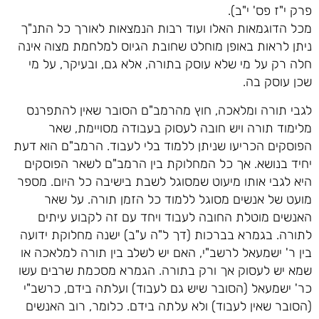
פרק י"ז פס' י"ב).
מכל הדוגמאות האלו ועוד רבות הנמצאות לאורך כל התנ"ך
ניתן לראות באופן מוחלט שחובת הגיוס למלחמת מצוה אינה
חלה רק על מי שלא עוסק בתורה, אלא גם, ובעיקר, על מי
שכן עוסק בה.
לגבי תורה ומלאכה, חוץ מהרמב"ם הסובר שאין להתפרנס
מלימוד תורה ויש חובה לעסוק בעבודה מסויימת, שאר
הפוסקים הכריעו שניתן ללמוד בלי לעבוד. הרמב"ם הוא דעת
יחיד בנושא. אך כל המחלוקת בין הרמב"ם לשאר הפוסקים
היא לגבי אותו מיעוט שמסוגל לשבת בישיבה כל היום. מספר
מועט של אנשים מסוגל ללמוד כל הזמן תורה. על שאר
האנשים מוטלת החובה לעבוד ויחד עם זה לקבוע עיתים
לתורה. בגמרא בברכות (דך ל"ה ע"ב) ישנה מחלוקת ידועה
בין ר' ישמעאל לרשב"י, האם יש לשלב בין תורה למלאכה או
שמא יש לעסוק אך ורק בתורה. הגמרא מסכמת שרבים עשו
כר' ישמעאל (הסובר שיש גם לעבוד) ועלתה בידם, כרשב"י
(הסובר שאין לעבוד) ולא עלתה בידם. כלומר, רוב האנשים