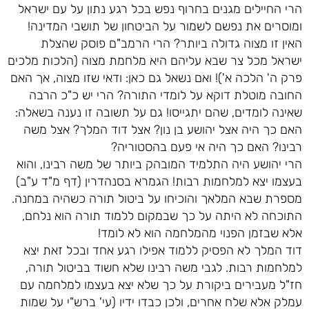
הרי החיילים מגנים בחרוף נפש בכל רגע נתון על עם ישראל
ומוסרים את נפשם לשמור על הביטחון של תושבי המדינה!
האין זו מצוה גדולה ביותר? הרי הרמב"ם פוסק שהצלת
ישראל מכל צר שבא עליהם היא מלחמת מצוה (הלכות מלכים
פרק ה' הלכה א')! ואם נשאל גם כאן: ודאי שזו מצוה, אך האם
החובה מוטלת דוקא על לומדי התורה? הרי יש כ"כ הרבה
שאינה לומדים, שהם יתגייסו! גם על תשובה זו נענה בשאלה:
האם כך היה אצל יהושע בן נון? אצל דוד המלך? אצל משה
רבינו? האם כך היה אי פעם בהסטוריה?
הרי יהושע היה התלמיד המובהק ביותר של משה רבינו, והוא
בעצמו יצא למלחמות רבות! הגמרא בסנהדרין (דף מ"ד ע"ב)
מספרת שבא המלאך והוכיחו על ביטול תורה כשהיה במחנה.
התוכחה לא היתה על כך שבמקום ללמוד תורה הוא נלחם,
אלא שבזמן הפנוי מהמלחמה הוא לא לומד!
דוד המלך לא הפסיק ללמוד אפילו רגע אחד ובכל זאת יצא
למלחמות רבות. לגבי משה רבינו שלא חשוד בביטול תורה,
חז"ל מעבירים ביקורת על כך שלא יצא בעצמו למלחמה עם
עמלק אלא שלח אחרים, ולכן כבדו ידיו (עי' ברש"י על שמות