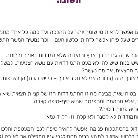
תשובה
הם אפשר לראות מי שומר יותר על ההלכה ועד כמה כל אחד מחמי
 שעל פיהן אפשר לזהות, כלשון העם – וכך נמשיך המשך התשובה
מהלבוש זה גם הדרך ארץ והמידות שלא נמדדות באורך וברוחב.
ש בנות שיש להן לא מעט התמודדויות עם נושא הצניעות, למשל.
רך החצאית, אך מה נעשה?
ורך הזה (בכוונה אני לא נוקב אורך – כי יש דעות) הן לא יפות.
ני בטוח שאת מבינה מה זו ההתמודדות הזו של קניית חצאית שיא 
ה, אלא מהממת ומהפנטת שהיא טיף-טיפה קצרה.
יא פחות דוסית?
התמודדות לא קטנה ולא קלה, וזו רק דוגמא.
גדול בהסתכלות פנימה, אפשר להאיר טיפה לגבי המעטפת והלכות 
ת בלבוש ואפשר למצוא רבים מהם לגבי ענין התפילה אך לא רק (ל