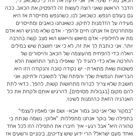
הכאב מוליד שינוי. איך אני יודעת את זה? כי כשכואב לי,
הדבר הראשון שאני רוצה לעשות זה להפסיק את הכאב. ככה
גם בעולם הנפש. כשכואב לנו, כשהנפש מתייסרת אז היא
מעידה על הזדמנות לתיקון. כשאנחנו כואבים ומתייסרים
ומתחרטים אז אנחנו חיים ולהפך- אדם שלא מרגיש הוא אדם
מת או לחילופין- אדם מיואש והייאוש הוא מצב קשה בהרבה
יותר. אני כותבת לך את זה, לא כי אני חושבת שיש במילים
האלה כדי להפחית מהעוצמה של הכאב והייסורים של
החרטה אלא כדי להגיד לך שאפילו בתוך התחושות הלא
פשוטות שאת מתארת- יש נקודה טובה והנקודה הזו היא
הבריאות הנפשית שלך והפתח שלך לתשובה ולתיקון. אני
חושבת שלא צריך לברוח מתחושות קשות, להפך, כדאי לתת
להם מקום (בגבולות מסוימים), להרגיש אותם ולקחת את כל
האנרגיה הזאת כהזמנות לשינוי.
"במקור שלי אני טוב גמור אבא- ושם אני מאמין לעצמי"
בתפילה של בוקר אנחנו מתפללות: "אלוקי, נשמה שנתת בי
טהורה היא" אבל רגע- איך חיברו את התפילה הזו לכל אחד
ואחד מעם ישראל? הרי ידוע שיש צדיקים, בינוניים ורשעים אז