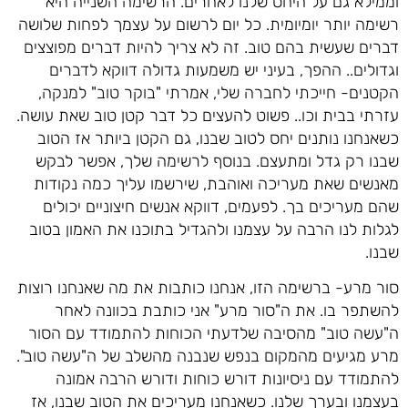
וממילא גם על היחס שלנו לאחרים. הרשימה השנייה היא
רשימה יותר יומיומית. כל יום לרשום על עצמך לפחות שלושה
דברים שעשית בהם טוב. זה לא צריך להיות דברים מפוצצים
וגדולים.. ההפך, בעיני יש משמעות גדולה דווקא לדברים
הקטנים- חייכתי לחברה שלי, אמרתי "בוקר טוב" למנקה,
עזרתי בבית וכו.. פשוט להעצים כל דבר קטן טוב שאת עושה.
כשאנחנו נותנים יחס לטוב שבנו, גם הקטן ביותר אז הטוב
שבנו רק גדל ומתעצם. בנוסף לרשימה שלך, אפשר לבקש
מאנשים שאת מעריכה ואוהבת, שירשמו עליך כמה נקודות
שהם מעריכים בך. לפעמים, דווקא אנשים חיצוניים יכולים
לגלות לנו הרבה על עצמנו ולהגדיל בתוכנו את האמון בטוב
שבנו.
סור מרע- ברשימה הזו, אנחנו כותבות את מה שאנחנו רוצות
להשתפר בו. את ה"סור מרע" אני כותבת בכוונה לאחר
ה"עשה טוב" מהסיבה שלדעתי הכוחות להתמודד עם הסור
מרע מגיעים מהמקום בנפש שנבנה מהשלב של ה"עשה טוב".
להתמודד עם ניסיונות דורש כוחות ודורש הרבה אמונה
בעצמנו ובערך שלנו. כשאנחנו מעריכים את הטוב שבנו, אז