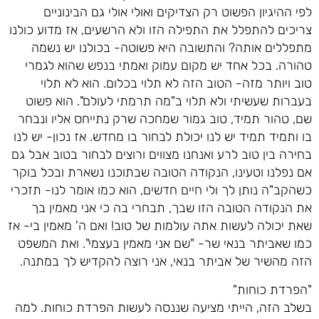
לפי ההיגיון הפשוט רק הצדיקים ואולי אולי גם הבינוניים
צריכים להתפלל את התפילה הזו ולא הרשעים, אז מדוע כולנו
מתפללים אותה? והתשובה היא פשוטה- בכולנו יש נשמה
טהורה. בכל אחד יש מקום עמוק ואמתי בנפש שהוא לגמרי
טוב ויותר מזה- הטוב הזה לא תלוי בכלום. הוא לא תלוי
בעברות שעשיתי ולא תלוי ב"מה תרמתי לעולם". הוא פשוט
שם, טהור תמיד, טוב גמור שמחכה שרק נתייחס אליו ונבחר
בו ותמיד תמיד יש לנו יכולת לבחור בו מחדש. אז נכון- יש לנו
בחירה בין טוב לרע ואנחנו מצווים ורוצים לבחור בטוב אבל גם
אם נפלנו וטעינו, הנקודה הטובה שבתוכנו נשארת ובכל בוקר
כשהקב"ה נותן לך ולי חיים חדשים, הוא כמו אומר לנו- תזכרי
את הנקודה הטובה הזו שבך, תבחרי בה כי אני מאמין בך
שאת יכולה לעשות אתה עולמות של טוב! ואם ה' מאמין בי- אז
כמו שאביתר בנאי שר- "שם אני מאמין בעצמי". ואת המשפט
הזה מהשיר של אביתר בנאי, אני רוצה להקדיש לך במתנה.
"הפרדת כוחות"
בשלב הזה, הייתי מציעה שננסה לעשות הפרדת כוחות. למה