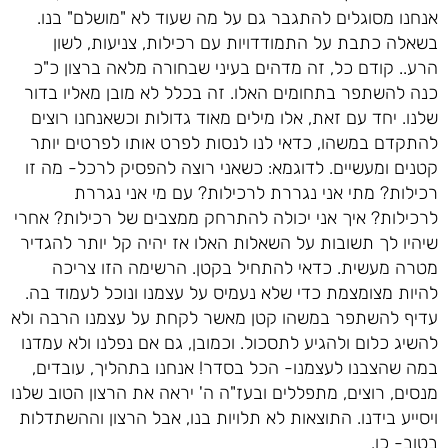
אנחנו מסוגלים להתגבר גם על מה שעוד לא "מושלם" בנו.
בשאלה כתבת על התמודדויות עם רכילות, צניעות, לשון
הרע.. קודם כל, זה מדהים בעיני שבחורה מלאה ברצון כ"כ
כנה להשתפר בתחומים האלו. זה בכלל לא מובן מאליו בדור
שלנו. יחד עם זאת, אלו מילים מאוד גדולות וכשאנחנו רוצים
להתקדם במשהו, כדאי לנו לנסות לפרט אותו לפרטים יותר
קטנים ומעשיים. לדוגמא: כשאני רוצה להפסיק לרכל- מה זו
רכילות? מתי אני נגררת לרכילות? עם מי אני נגררת
לרכילות? איך אני יכולה להתרחק ממצבים של רכילות? אחרי
שיהיו לך תשובות על השאלות האלו אז יהיה קל יותר להגדיר
מטרה מעשית. כדאי להתחיל בקטן. הרשימה הזו צריכה
להיות מצומצמת כדי שלא נעמיס על עצמנו ונוכל לעמוד בה.
עדיף להשתפר במשהו קטן מאשר לקחת על עצמנו הרבה ולא
להשיג כלום ולהגיע לתסכול. וכמובן, גם אם נפלנו ולא עמדנו
במה שהצבנו לעצמנו- הכל בסדר! אנחנו בתהליך, עובדים,
מנסים, רוצים, מתפללים ובעז"ה ה' יראה את הרצון הטוב שלנו
ויסייע בידנו. התוצאות לא תלויות בנו, אבל הרצון וההשתדלות
בטוב- כן.