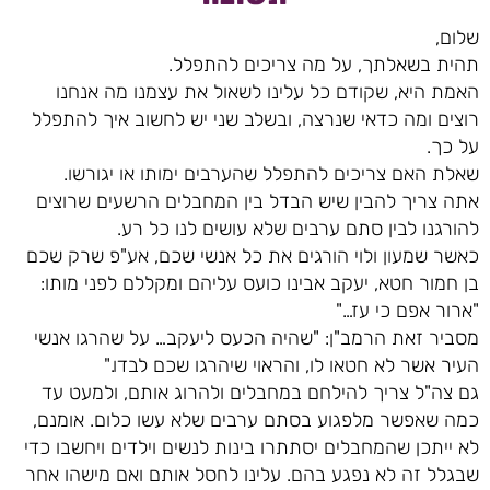
שלום,
תהית בשאלתך, על מה צריכים להתפלל.
האמת היא, שקודם כל עלינו לשאול את עצמנו מה אנחנו
רוצים ומה כדאי שנרצה, ובשלב שני יש לחשוב איך להתפלל
על כך.
שאלת האם צריכים להתפלל שהערבים ימותו או יגורשו.
אתה צריך להבין שיש הבדל בין המחבלים הרשעים שרוצים
להורגנו לבין סתם ערבים שלא עושים לנו כל רע.
כאשר שמעון ולוי הורגים את כל אנשי שכם, אע"פ שרק שכם
בן חמור חטא, יעקב אבינו כועס עליהם ומקללם לפני מותו:
"ארור אפם כי עז…"
מסביר זאת הרמב"ן: "שהיה הכעס ליעקב… על שהרגו אנשי
העיר אשר לא חטאו לו, והראוי שיהרגו שכם לבדו."
גם צה"ל צריך להילחם במחבלים ולהרוג אותם, ולמעט עד
כמה שאפשר מלפגוע בסתם ערבים שלא עשו כלום. אומנם,
לא ייתכן שהמחבלים יסתתרו בינות לנשים וילדים ויחשבו כדי
שבגלל זה לא נפגע בהם. עלינו לחסל אותם ואם מישהו אחר